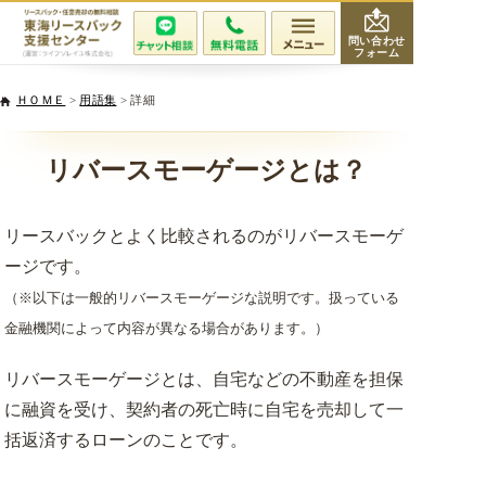
問い合わせ
フォーム
会社紹介
ＨＯＭＥ
>
用語集
> 詳細
当社が選ばれる理由
リバースモーゲージとは？
サービスと費用
リースバックとよく比較されるのがリバースモーゲ
ージです。
無料相談・査定
（※以下は一般的リバースモーゲージな説明です。扱っている
金融機関によって内容が異なる場合があります。）
専門家紹介
リバースモーゲージとは、自宅などの不動産を担保
活用事例
に融資を受け、契約者の死亡時に自宅を売却して一
括返済するローンのことです。
リースバックQ&A