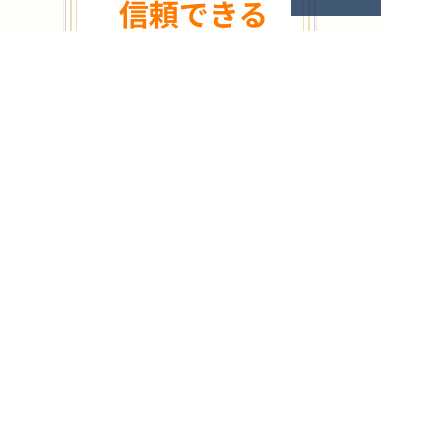
個人情報保護方針
年中無休
相談無料
土日もご相談受付中
0120-928-366
タップすると電話が掛かります
受付時間：朝8:00～夜19:00
些細なことでもお気軽に
ご相談ください。