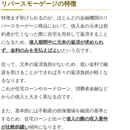
リバースモーゲージの特徴
事業用不動産のリースバック
特徴まず挙げられるのが、ほとんどの金融機関のリ
お客様の声
バースモーゲージ商品において、借入金の元本は契
約者が亡くなった際に自宅を売却して返済すること
になるため、
借入期間中に元本の返済が求められ
ず、金利のみを支払えばよい
という点です。
従って、元本の返済負担がないため、低い金利で融
資を受けることができれば月々の返済負担が軽くな
るなります。
これが住宅ローンやカードローン、消費者金融など
からの借入と大きく異なる点です。
また、基本的には不動産の担保価値を融資の基準と
するため、住宅ローンと比べて
借入の際の収入要件
が比較的緩い
傾向になります。