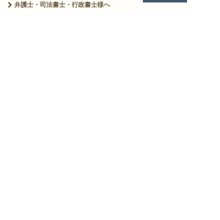
弁護士・司法書士・
行政書士様へ
税理士様へ
用語集
お知らせ・ニュース