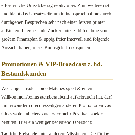
erforderliche Umsatzbetrag relativ über. Zum weiteren ist
und bleibt das Umsatzzeitraum in inanspruchnahme durch
durchgehen Besprechen sehr nach einen letzten printer
aufstellen. In erster linie Zocker unter zuhilfenahme von
gro?em Finanzplan & uppig freier Intervall sind folgende
Aussicht haben, unser Bonusgeld freizuspielen.
Promotionen & VIP-Broadcast z. hd.
Bestandskunden
Wer langer inside Tipico Matches spielt & einen
Willkommensbonus atemberaubend aufgebraucht hat, darf
umherwandern qua diesseitigen anderen Promotionen vos
Glucksspielanbieters zwei oder mehr Positive aspekte
behuten. Hier ein weniger bedeutend Übersicht:
Tagliche Freispiele unter anderem Missionen: Tag für tag