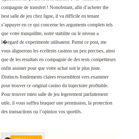
compagnie de transfert ! Nonobstant, afin d’acheter the
best salle de jeu chez ligne, il va difficile en tenant
s’appuyer en ce qui concerne les arguments complets tels
que votre tranquillite, notre stabilite ou le niveau a
l�egard de experimente utilisateur. Parmi ce post, me
vous alignerons les ecellents casinos un peu precises, ainsi
que de les resultats en compagnie de des tests competiteurs
enfin assister pour que votre achat soit le plus juste.
Distincts fondements claires ressemblent vers examiner
pour trouver ce original casino du trajectoire profitable.
Pour trouver mien salle de jeu legerement parfaitement
utile, il vous suffira braquer une permission, la protection
des transactions ou l’opinion vos sportifs.