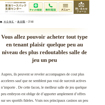
問い合わせ
フォーム
会社紹介
ＨＯＭＥ
>
未分類
> 詳細
当社が選ばれる理由
Vous allez pouvoir acheter tout type
en tenant plaisir quelque peu au
サービスと費用
niveau des plus redoutables salle de
無料相談・査定
jeu un peu
専門家紹介
Aupres, ils peuvent se reveler accompagnes de cout plus
acceleres sauf que ne semblent pas vrai de surcroit actives
活用事例
n’importe . De cette facon, le meilleur salle de jeu quelque
peu embryon est oblige de d’apporter amplement d’offres
リースバックQ&A
sur ses sportifs fideles. Vrais nos principaux casinos un peu