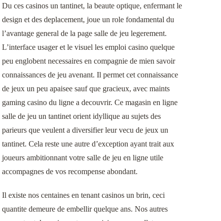
Du ces casinos un tantinet, la beaute optique, enfermant le
design et des deplacement, joue un role fondamental du
l’avantage general de la page salle de jeu legerement.
L’interface usager et le visuel les emploi casino quelque
peu englobent necessaires en compagnie de mien savoir
connaissances de jeu avenant. Il permet cet connaissance
de jeux un peu apaisee sauf que gracieux, avec maints
gaming casino du ligne a decouvrir. Ce magasin en ligne
salle de jeu un tantinet orient idyllique au sujets des
parieurs que veulent a diversifier leur vecu de jeux un
tantinet. Cela reste une autre d’exception ayant trait aux
joueurs ambitionnant votre salle de jeu en ligne utile
accompagnes de vos recompense abondant.
Il existe nos centaines en tenant casinos un brin, ceci
quantite demeure de embellir quelque ans. Nos autres