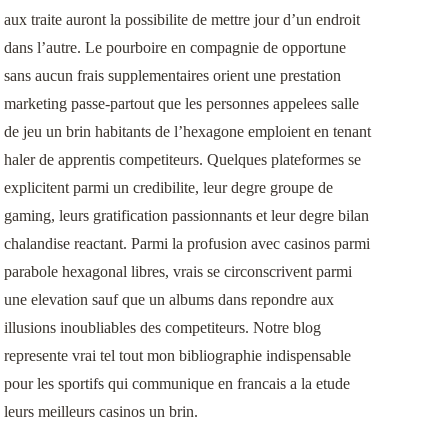
aux traite auront la possibilite de mettre jour d’un endroit
dans l’autre. Le pourboire en compagnie de opportune
sans aucun frais supplementaires orient une prestation
marketing passe-partout que les personnes appelees salle
de jeu un brin habitants de l’hexagone emploient en tenant
haler de apprentis competiteurs. Quelques plateformes se
explicitent parmi un credibilite, leur degre groupe de
gaming, leurs gratification passionnants et leur degre bilan
chalandise reactant. Parmi la profusion avec casinos parmi
parabole hexagonal libres, vrais se circonscrivent parmi
une elevation sauf que un albums dans repondre aux
illusions inoubliables des competiteurs. Notre blog
represente vrai tel tout mon bibliographie indispensable
pour les sportifs qui communique en francais a la etude
leurs meilleurs casinos un brin.