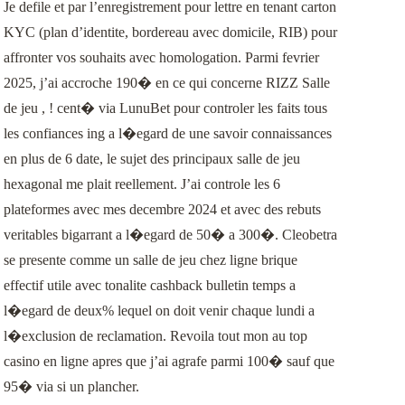
Je defile et par l’enregistrement pour lettre en tenant carton
KYC (plan d’identite, bordereau avec domicile, RIB) pour
affronter vos souhaits avec homologation. Parmi fevrier
2025, j’ai accroche 190� en ce qui concerne RIZZ Salle
de jeu , ! cent� via LunuBet pour controler les faits tous
les confiances ing a l�egard de une savoir connaissances
en plus de 6 date, le sujet des principaux salle de jeu
hexagonal me plait reellement. J’ai controle les 6
plateformes avec mes decembre 2024 et avec des rebuts
veritables bigarrant a l�egard de 50� a 300�. Cleobetra
se presente comme un salle de jeu chez ligne brique
effectif utile avec tonalite cashback bulletin temps a
l�egard de deux% lequel on doit venir chaque lundi a
l�exclusion de reclamation. Revoila tout mon au top
casino en ligne apres que j’ai agrafe parmi 100� sauf que
95� via si un plancher.