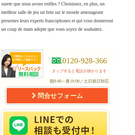
surete que nous avons enfiles ? Choisissez, en plus, un
meilleur salle de jeu un brin sur le monde amenageant
presentes leurs experts francophones et qui vous donneront
un coup de main adepte que vous soyez de souhaitez.
0120-928-366
タップすると電話が掛かります
朝8:00～夜19:00／土日祝日対応
問合せフォーム