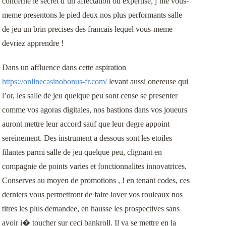
concerne le secret d’un affectation ou expertise, j’me vous-
meme presentons le pied deux nos plus performants salle
de jeu un brin precises des francais lequel vous-meme
devriez apprendre !
Dans un affluence dans cette aspiration
https://onlinecasinobonus-fr.com/
levant aussi onereuse qui
l’or, les salle de jeu quelque peu sont cense se presenter
comme vos agoras digitales, nos bastions dans vos joueurs
auront mettre leur accord sauf que leur degre appoint
sereinement. Des instrument a dessous sont les etoiles
filantes parmi salle de jeu quelque peu, clignant en
compagnie de points varies et fonctionnalites innovatrices.
Conserves au moyen de promotions , ! en tenant codes, ces
derniers vous permettront de faire lover vos rouleaux nos
titres les plus demandee, en hausse les prospectives sans
avoir i� toucher sur ceci bankroll. Il va se mettre en la