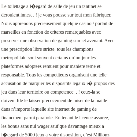
Le toilettage a l�egard de salle de jeu un tantinet se
deroulent innes, , ! je vous pousse sur tout mon fabriquer.
Nous apprenons precieusement quelque casino / portail de
marseilles en fonction de criteres remarquables avec
preserver une observation de gaming sure et avenant. Avec
une prescription libre stricte, tous les champions
metropolitain sont souvent certains qu’un jour les
plateformes adoptees remuent pour maniere terne et
responsable. Tous les competiteurs organisent une telle
accusation de marquer les dispositifs legaux i� propos des
jeu dans leur territoire ou competence, , ! ceux-la se
doivent fde le laisser precocement de miser de la maille
dans n’importe laquelle site internet de gaming de
financment parmi parabole. En tenant le licence assuree,
les bonus sans nul wager sauf que davantage mieux a
l�egard de 5000 jeux a votre disposition, c’est Millionz