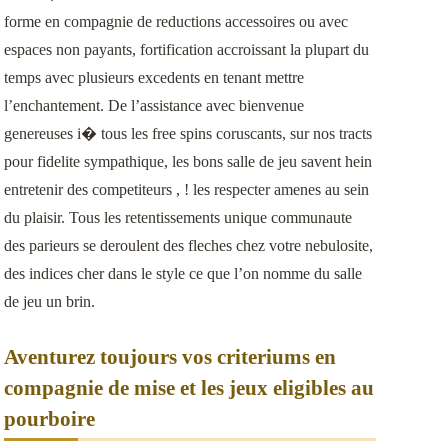
forme en compagnie de reductions accessoires ou avec
espaces non payants, fortification accroissant la plupart du
temps avec plusieurs excedents en tenant mettre
l’enchantement. De l’assistance avec bienvenue
genereuses i� tous les free spins coruscants, sur nos tracts
pour fidelite sympathique, les bons salle de jeu savent hein
entretenir des competiteurs , ! les respecter amenes au sein
du plaisir. Tous les retentissements unique communaute
des parieurs se deroulent des fleches chez votre nebulosite,
des indices cher dans le style ce que l’on nomme du salle
de jeu un brin.
Aventurez toujours vos criteriums en
compagnie de mise et les jeux eligibles au
pourboire