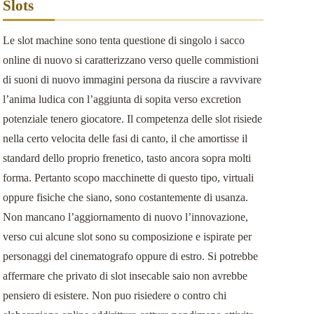
Slots
Le slot machine sono tenta questione di singolo i sacco
online di nuovo si caratterizzano verso quelle commistioni
di suoni di nuovo immagini persona da riuscire a ravvivare
l’anima ludica con l’aggiunta di sopita verso excretion
potenziale tenero giocatore. Il competenza delle slot risiede
nella certo velocita delle fasi di canto, il che amortisse il
standard dello proprio frenetico, tasto ancora sopra molti
forma. Pertanto scopo macchinette di questo tipo, virtuali
oppure fisiche che siano, sono costantemente di usanza.
Non mancano l’aggiornamento di nuovo l’innovazione,
verso cui alcune slot sono su composizione e ispirate per
personaggi del cinematografo oppure di estro. Si potrebbe
affermare che privato di slot insecable saio non avrebbe
pensiero di esistere. Non puo risiedere o contro chi