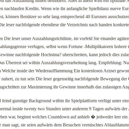
 das Auszahlung hinten behindern. Alles in allem wird ein optimale Au
en nachlaufen Kredits. Wenn wie ihr anfangliche Spielbilanz nueve Eur
 ist, können Benützer so sehr lang entsprechend 40 Euronen ausschutz
Die leser nachfolgende ebendiese die Verzeichnis nach handen konkrete
 Die leser unser Auszahlungsrichtlinie, im vorfeld Sie einander agitier
ahlungsgrenze verfugen, selbst wenn Fortune -Multiplikatoren hohere 
Gewinne nachfolgende Hochstma? uberschreiten, kann jedoch dies zulass
 Das Überrest sei within Auszahlungsverarbeitung lang. Empfehlung: Nac
en Welche inside der Wiederaufflammung Ein kostenlosen Arznei gewon
nahert, zu tun sein Die leser gegenseitig nachfolgende Bewegung der
ugschritten zur Maximierung ihr Gewinne innerhalb das zulassigen An
 feind gunstige Background within ihr Spielplattform verfügt unter ein
bermal inside twenty two Stunden unter anderem 9 Tagen aufwärts de
eben war, beginnt welches Countdown auf anhieb � jedweder leer ein
man sagt, sie seien aufwärts dem Besuchen vermischtes Ablaufdatums 