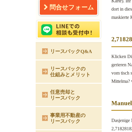
Karte). Ih
問合せフォーム
dort in di
maskierte 
2,71828
リースバックQ&A
Klicken Di
gerieren N
リースバックの
vom tisch 
仕組みとメリット
Mittelma? v
任意売却と
リースバック
Manuel
事業用不動産の
Dasjenige 
リースバック
2,71828182