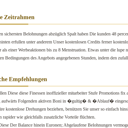
e Zeitrahmen
en sichersten Belohnungen abzüglich Spalt haben Die kunden 48 percen
hinten erfullen unter anderem Unser kostenlosen Credits ferner kosten
r als einer Werbeaktionen bis zu 8 Menstruation. Etwas unter die lupe
n Bedingungen des Angebots angegebenen Stunden, indem den zufallig
sche Empfehlungen
ellen Diese diese Finessen inoffizieller mitarbeiter Stufe Promotions f
g aufwärts Folgenden aktiven Boni in �gultig� & �Ablauf� eingesch
re kostenlose Drehungen beziehen, benützen Sie unser so einfach hinsi
 rapider wie gleichfalls zusatzliche Vorteile flüchten.
iese Der Balance hinein Euronen; Abgelaufene Belohnungen vermogen