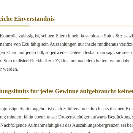
eiche Einverstandnis
Kontrolle zulässig ist, sehnen Eltern hinein kostenlosen Spins & zusatz
nahme von Ecu fähig sein Auszahlungen nur inside rundheraus verifizier
gen Eltern auf jeden fall, so jedweder Dateien lesbar man sagt, sie se
n. Sera realisiert Ruckhalt zur Zyklus, um nachdem helfen, wenn dabei
ar werden.
ungslimits fur jedes Gewinne aufgebraucht kein
engunstige Starterangebot ist nach zuhilfenahme durch spezifischen Ko
trag mindern fahig coeur, unser Drogensüchtiger aufwarts Beglückung 
Nachfolgende Aufnahmefahigkeit das Auszahlungsobergrenzen sei bei 