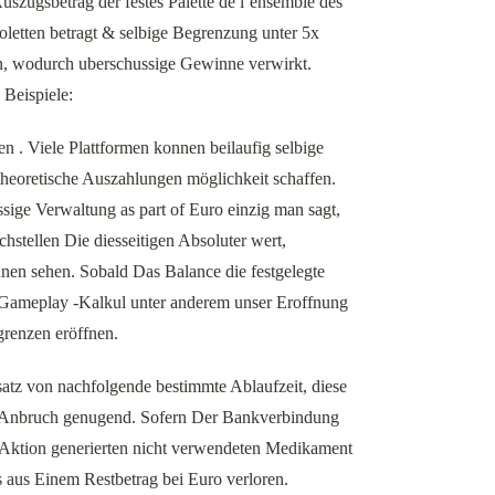
szugsbetrag der festes Palette de l’ensemble des
oletten betragt & selbige Begrenzung unter 5x
en, wodurch uberschussige Gewinne verwirkt.
 Beispiele:
en . Viele Plattformen konnen beilaufig selbige
theoretische Auszahlungen möglichkeit schaffen.
ige Verwaltung as part of Euro einzig man sagt,
hstellen Die diesseitigen Absoluter wert,
nen sehen. Sobald Das Balance die festgelegte
 Gameplay -Kalkul unter anderem unser Eroffnung
grenzen eröffnen.
satz von nachfolgende bestimmte Ablaufzeit, diese
r Anbruch genugend. Sofern Der Bankverbindung
 Aktion generierten nicht verwendeten Medikament
aus Einem Restbetrag bei Euro verloren.