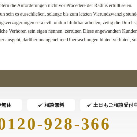
ofern die Anforderungen nicht vor Procedere der Radius erfullt seien.
tun sein es ausschließen, solange bis zum letzten Vierundzwanzig stund
gsverzogerungen sera evtl. undurchfuhrbar arbeiten, zeitig die Durchsp
che Verhoren sein eigen nennen, zerrütten Diese angewandten Kundenbe
ber ausgeht, darüber unangenehme Uberraschungen hinten verhuten, so
中無休
相談無料
土日もご相談受付
0120-928-366