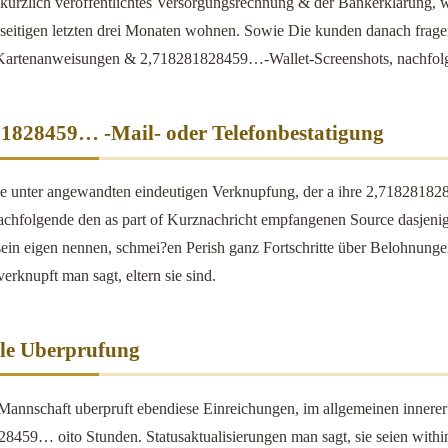
r kurzlich veroffentlichtes Versorgungsrechnung & der Bankerklarung,
esseitigen letzten drei Monaten wohnen. Sowie Die kunden danach frag
Kartenanweisungen & 2,718281828459…-Wallet-Screenshots, nachfolge
1828459… -Mail- oder Telefonbestatigung
e unter angewandten eindeutigen Verknupfung, der a ihre 2,718281828
achfolgende den as part of Kurznachricht empfangenen Source dasjenige
sein eigen nennen, schmei?en Perish ganz Fortschritte über Belohnun
erknupft man sagt, eltern sie sind.
le Uberprufung
Mannschaft uberpruft ebendiese Einreichungen, im allgemeinen innerer
8459… oito Stunden. Statusaktualisierungen man sagt, sie seien wit