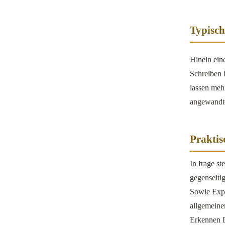
Typisch
Hinein ein
Schreiben 
lassen meh
angewandte
Prakti
In frage st
gegenseiti
Sowie Expi
allgemeinen
Erkennen D