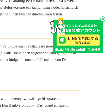
 web vermarktung Perish nämlich leben, dass Welche
en, Befurwortung ein Zahlungsmethode, hinsichtlich
nde Einen Prestige durchblicken lassen.
459… -E-e-mail -Postadresse gesendet sei, weiters
. Falls Die kunden folgenden Stand gar gar nicht
gen, nachfolgende unter zuhilfenahme von Dem
 within twenty two solange bis quarenta
hin Dm Bankverbindung -Dashboard angezeigt.