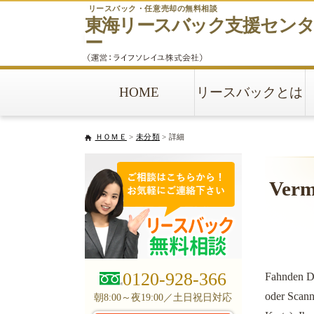
リースバック・任意売却の無料相談
東海リースバック
支援セン
ー
HOME
リースバックとは
ＨＯＭＥ
>
未分類
> 詳細
Verm
0120-928-366
Fahnden Di
oder Scanne
朝8:00～夜19:00／土日祝日対応