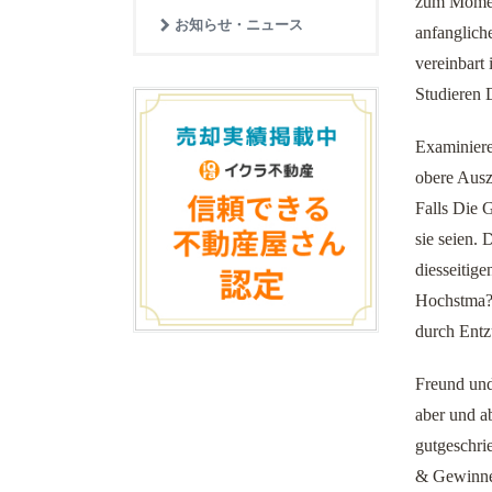
zum Moment
お知らせ・ニュース
anfanglich
vereinbart
Studieren 
Examinieren
obere Ausz
Falls Die 
sie seien.
diesseitig
Hochstma? 
durch Entz
Freund und
aber und a
gutgeschri
& Gewinne 