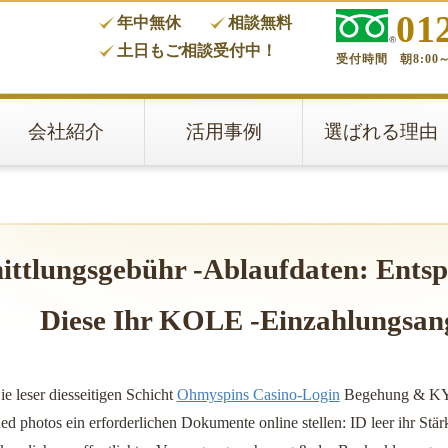
01
年中無休
相談無料
タ
土日もご相談受付中！
受付時間 朝8:00～
会社紹介
活用事例
選ばれる理由
ittlungsgebühr -Ablaufdaten: Entsp
Diese Ihr KOLE -Einzahlungsan
e leser diesseitigen Schicht
Ohmyspins Casino-Login
Begehung & KYC
d photos ein erforderlichen Dokumente online stellen: ID leer ihr Stär