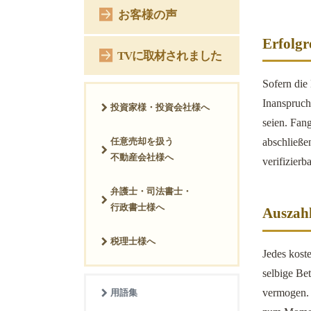
お客様の声
Erfolgr
TVに取材されました
Sofern die 
Inanspruch
投資家様・投資会社様へ
seien. Fan
任意売却を扱う
abschließe
不動産会社様へ
verifizierb
弁護士・司法書士・
行政書士様へ
Auszahl
税理士様へ
Jedes kost
selbige Be
vermogen. 
用語集