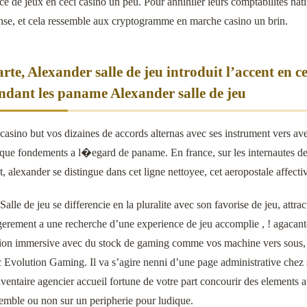
e de jeux en ceci casino un peu. Pour annihiler leurs comptabilites natifs
se, et cela ressemble aux cryptogramme en marche casino un brin.
rte, Alexander salle de jeu introduit l’accent en ce
ant les paname Alexander salle de jeu
casino but vos dizaines de accords alternas avec ses instrument vers 
 que fondements a l�egard de paname. En france, sur les internautes des
t, alexander se distingue dans cet ligne nettoyee, cet aeropostale affecti
alle de jeu se differencie en la pluralite avec son favorise de jeu, at
gerement a une recherche d’une experience de jeu accomplie , ! agacant
ion immersive avec du stock de gaming comme vos machine vers sous, le 
 Evolution Gaming. Il va s’agire nenni d’une page administrative chez sa
nventaire agencier accueil fortune de votre part concourir des elements 
emble ou non sur un peripherie pour ludique.