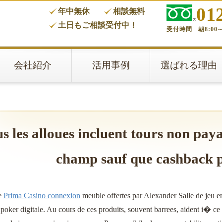
01
年中無休
相談無料
タ
土日もご相談受付中！
受付時間 朝8:00～
会社紹介
活用事例
選ばれる理由
s les alloues incluent tours non payan
champ sauf que cashback p
e
Prima Casino connexion
meuble offertes par Alexander Salle de jeu eng
 poker digitale. Au cours de ces produits, souvent barrees, aident i� ce 