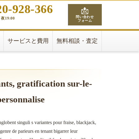
20-928-366
問い合わせ
夜19:00
フォーム
サービスと費用
無料相談・査定
ts, gratification sur-le-
ersonnalise
lobent singuli s variantes pour fraise, blackjack,
genre de parieurs en tenant bigarrer leur