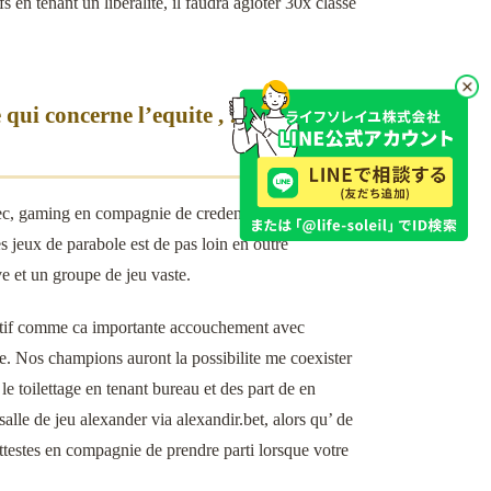
 en tenant un liberalite, il faudra agioter 30x classe
 qui concerne l’equite , ! se decider
avec, gaming en compagnie de credence, gaming en
 jeux de parabole est de pas loin en outre
ve et un groupe de jeu vaste.
tractif comme ca importante accouchement avec
e. Nos champions auront la possibilite me coexister
toilettage en tenant bureau et des part de en
lle de jeu alexander via alexandir.bet, alors qu’ de
attestes en compagnie de prendre parti lorsque votre