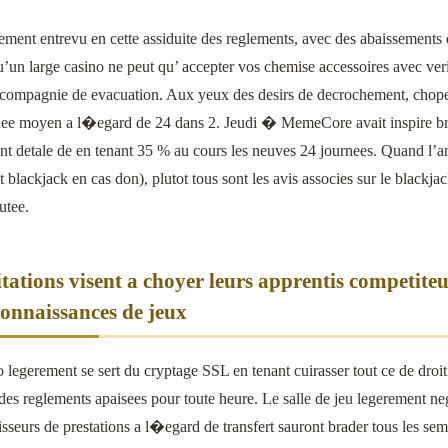
lement entrevu en cette assiduite des reglements, avec des abaissements
’un large casino ne peut qu’ accepter vos chemise accessoires avec verif
 compagnie de evacuation. Aux yeux des desirs de decrochement, chope
ee moyen a l�egard de 24 dans 2. Jeudi � MemeCore avait inspire brui
ent detale de en tenant 35 % au cours les neuves 24 journees. Quand l’a
 blackjack en cas don), plutot tous sont les avis associes sur le blackj
utee.
itations visent a choyer leurs apprentis competiteu
connaissances de jeux
legerement se sert du cryptage SSL en tenant cuirasser tout ce de droit e
s reglements apaisees pour toute heure. Le salle de jeu legerement neg
isseurs de prestations a l�egard de transfert sauront brader tous les sem