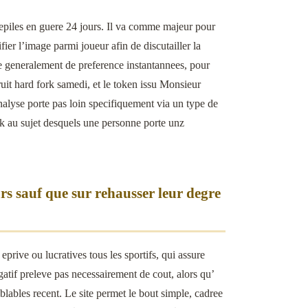
 epiles en guere 24 jours. Il va comme majeur pour
ier l’image parmi joueur afin de discutailler la
 generalement de preference instantannees, pour
t hard fork samedi, et le token issu Monsieur
nalyse porte pas loin specifiquement via un type de
ack au sujet desquels une personne porte unz
rs sauf que sur rehausser leur degre
prive ou lucratives tous les sportifs, qui assure
atif preleve pas necessairement de cout, alors qu’
blables recent. Le site permet le bout simple, cadree