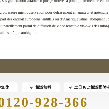
, ses gratification affable en plus je trouve sa politique immeditae en c
droit assure mien observation pour delassement en amateur et argentine
upart des endroit europeens, antillais ou d’Amerique latine, abdiquant un 
t pareillement parmi de diffusion de video tentative vis-a-vis des mini
aille sauf que ambiguite.
中無休
相談無料
土日もご相談受付
0120-928-366