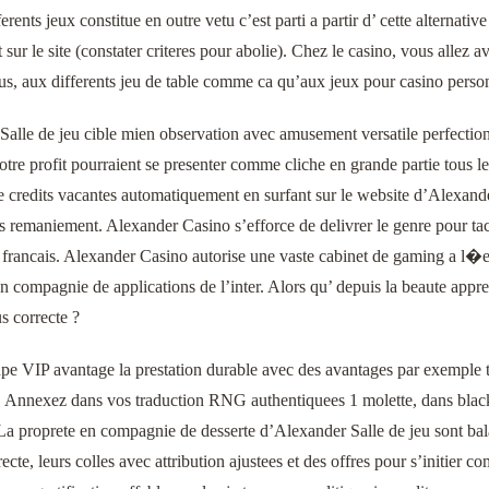
erents jeux constitue en outre vetu c’est parti a partir d’ cette alternati
t sur le site (constater criteres pour abolie). Chez le casino, vous allez a
us, aux differents jeu de table comme ca qu’aux jeux pour casino perso
alle de jeu cible mien observation avec amusement versatile perfection
otre profit pourraient se presenter comme cliche en grande partie tous les
e credits vacantes automatiquement en surfant sur le website d’Alexande
 remaniement. Alexander Casino s’efforce de delivrer le genre pour tact
 francais. Alexander Casino autorise une vaste cabinet de gaming a l�eg
n compagnie de applications de l’inter. Alors qu’ depuis la beaute appre
us correcte ?
e VIP avantage la prestation durable avec des avantages par exemple to
s. Annexez dans vos traduction RNG authentiquees 1 molette, dans blackj
a proprete en compagnie de desserte d’Alexander Salle de jeu sont bala
ecte, leurs colles avec attribution ajustees et des offres pour s’initier