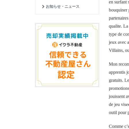
en surfant 
お知らせ・ニュース
bouquiner p
partenaire
qualite. L
type de com
jeux avec 
Villains, 
Mon recomp
apprentis j
gratuits. L
promotions 
jouissent 
de jeu vise
outil pour 
Comme c’est