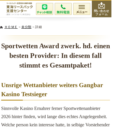
問い合わせ
フォーム
会社紹介
ＨＯＭＥ
>
未分類
> 詳細
当社が選ばれる理由
Sportwetten Award zwerk. hd. einen
besten Provider: In diesem fall
サービスと費用
stimmt es Gesamtpaket!
無料相談・査定
Unsrige Wettanbieter weiters Gangbar
専門家紹介
Kasino Testsieger
活用事例
Sinnvolle Kasino Ernahrer ferner Sportwettenanbieter
2026 hinter finden, wird lange dies echtes Angelegenheit.
リースバックQ&A
Welche person kein interesse hatte, in selbige Vorstehender