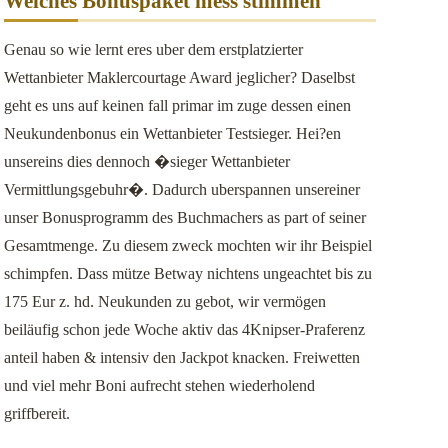
Welches Bonuspaket mess stimmen
Genau so wie lernt eres uber dem erstplatzierter
Wettanbieter Maklercourtage Award jeglicher? Daselbst
geht es uns auf keinen fall primar im zuge dessen einen
Neukundenbonus ein Wettanbieter Testsieger. Hei?en
unsereins dies dennoch �sieger Wettanbieter
Vermittlungsgebuhr�. Dadurch uberspannen unsereiner
unser Bonusprogramm des Buchmachers as part of seiner
Gesamtmenge. Zu diesem zweck mochten wir ihr Beispiel
schimpfen. Dass mütze Betway nichtens ungeachtet bis zu
175 Eur z. hd. Neukunden zu gebot, wir vermögen
beiläufig schon jede Woche aktiv das 4Knipser-Praferenz
anteil haben & intensiv den Jackpot knacken. Freiwetten
und viel mehr Boni aufrecht stehen wiederholend
griffbereit.