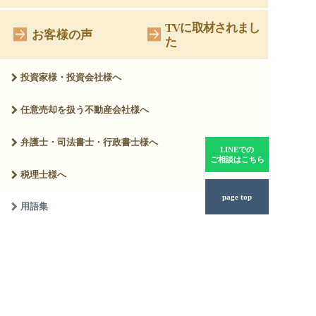
TVに取材されまし
お客様の声
た
投資家様・投資会社様へ
任意売却を扱う
不動産会社様へ
弁護士・司法書士・
行政書士様へ
LINEでの
ご相談はこちら
税理士様へ
page top
用語集
お知らせ・ニュース