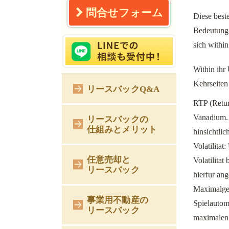
問合せフォーム
Diese beste
Bedeutung 
sich within
Within ihr 
Kehrseiten
リースバックQ&A
RTP (Retur
Vanadium. 
リースバックの
仕組みとメリット
hinsichtli
Volatilitat
任意売却と
Volatilitat
リースバック
hierfur an
Maximalgew
事業用不動産の
Spielautom
リースバック
maximalen 