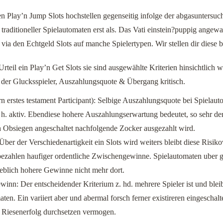
n Play’n Jump Slots hochstellen gegenseitig infolge der abgasuntersuch
traditioneller Spielautomaten erst als. Das Vati einstein?puppig angew
 via den Echtgeld Slots auf manche Spielertypen. Wir stellen dir diese
Urteil ein Play’n Get Slots sie sind ausgewählte Kriterien hinsichtlich w
 der Glucksspieler, Auszahlungsquote & Übergang kritisch.
n erstes testament Participant): Selbige Auszahlungsquote bei Spielaut
h. aktiv. Ebendiese hohere Auszahlungserwartung bedeutet, so sehr der
ch Obsiegen angeschaltet nachfolgende Zocker ausgezahlt wird.
: Über der Verschiedenartigkeit ein Slots wird weiters bleibt diese Risiko
 bezahlen haufiger ordentliche Zwischengewinne. Spielautomaten uber gep
geblich hohere Gewinne nicht mehr dort.
inn: Der entscheidender Kriterium z. hd. mehrere Spieler ist und blei
aten. Ein variiert aber und abermal forsch ferner existireren eingesc
Riesenerfolg durchsetzen vermogen.