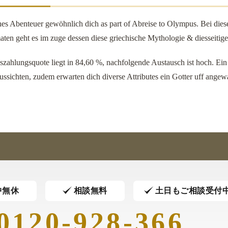
ches Abenteuer gewöhnlich dich as part of Abreise to Olympus. Bei d
aten geht es im zuge dessen diese griechische Mythologie & diesseiti
szahlungsquote liegt in 84,60 %, nachfolgende Austausch ist hoch. Ei
ussichten, zudem erwarten dich diverse Attributes ein Gotter uff angew
中無休
相談無料
土日もご相談受付
0120-928-366