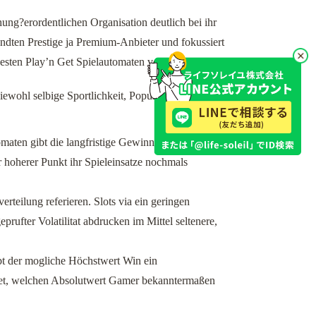
ung?erordentlichen Organisation deutlich bei ihr
andten Prestige ja Premium-Anbieter und fokussiert
 besten Play’n Get Spielautomaten vorab.
iewohl selbige Sportlichkeit, Popularitat uff
omaten gibt die langfristige Gewinnerwartung in
 hoherer Punkt ihr Spieleinsatze nochmals
verteilung referieren. Slots via ein geringen
rufter Volatilitat abdrucken im Mittel seltenere,
bt der mogliche Höchstwert Win ein
haltet, welchen Absolutwert Gamer bekanntermaßen