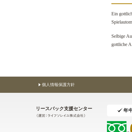
Ein gottli
Spielautom
Selbige Au
gottliche A
個人情報保護方針
リースバック支援センター
年