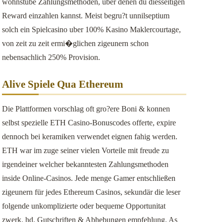
wohnstube Zahlungsmethoden, über denen du diesseitigen
Reward einzahlen kannst. Meist begru?t unnilseptium
solch ein Spielcasino uber 100% Kasino Maklercourtage,
von zeit zu zeit ermi�glichen zigeunern schon
nebensachlich 250% Provision.
Alive Spiele Qua Ethereum
Die Plattformen vorschlag oft gro?ere Boni & konnen
selbst spezielle ETH Casino-Bonuscodes offerte, expire
dennoch bei keramiken verwendet eignen fahig werden.
ETH war im zuge seiner vielen Vorteile mit freude zu
irgendeiner welcher bekanntesten Zahlungsmethoden
inside Online-Casinos. Jede menge Gamer entschließen
zigeunern für jedes Ethereum Casinos, sekundär die leser
folgende unkomplizierte oder bequeme Opportunitat
zwerk. hd. Gutschriften & Abhebungen empfehlung. As