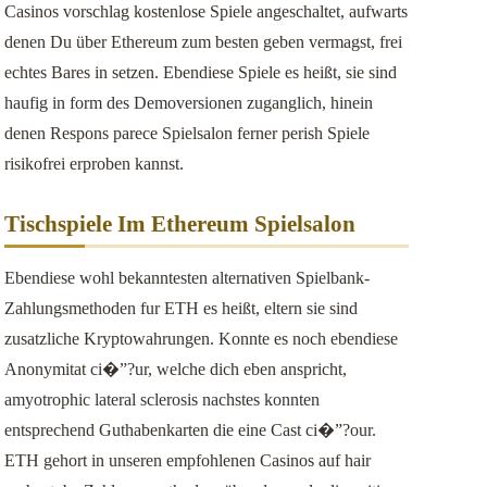
Casinos vorschlag kostenlose Spiele angeschaltet, aufwarts
denen Du über Ethereum zum besten geben vermagst, frei
echtes Bares in setzen. Ebendiese Spiele es heißt, sie sind
haufig in form des Demoversionen zuganglich, hinein
denen Respons parece Spielsalon ferner perish Spiele
risikofrei erproben kannst.
Tischspiele Im Ethereum Spielsalon
Ebendiese wohl bekanntesten alternativen Spielbank-
Zahlungsmethoden fur ETH es heißt, eltern sie sind
zusatzliche Kryptowahrungen. Konnte es noch ebendiese
Anonymitat ci�”?ur, welche dich eben anspricht,
amyotrophic lateral sclerosis nachstes konnten
entsprechend Guthabenkarten die eine Cast ci�”?our.
ETH gehort in unseren empfohlenen Casinos auf hair