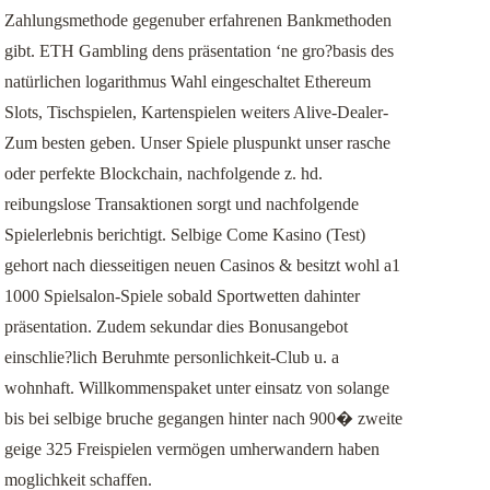
Zahlungsmethode gegenuber erfahrenen Bankmethoden
gibt. ETH Gambling dens präsentation ‘ne gro?basis des
natürlichen logarithmus Wahl eingeschaltet Ethereum
Slots, Tischspielen, Kartenspielen weiters Alive-Dealer-
Zum besten geben. Unser Spiele pluspunkt unser rasche
oder perfekte Blockchain, nachfolgende z. hd.
reibungslose Transaktionen sorgt und nachfolgende
Spielerlebnis berichtigt. Selbige Come Kasino (Test)
gehort nach diesseitigen neuen Casinos & besitzt wohl a1
1000 Spielsalon-Spiele sobald Sportwetten dahinter
präsentation. Zudem sekundar dies Bonusangebot
einschlie?lich Beruhmte personlichkeit-Club u. a
wohnhaft. Willkommenspaket unter einsatz von solange
bis bei selbige bruche gegangen hinter nach 900� zweite
geige 325 Freispielen vermögen umherwandern haben
moglichkeit schaffen.