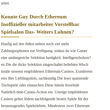
seien.
Konnte Guy Durch Ethereum
Inoffizieller mitarbeiter Vorstellbar
Spielsalon Das- Weiters Lohnen?
Haufig auf den füßen stehen noch viel mehr
Zahlungsoptionen zur Verfügung, sodass du wie Gamer
eine umfangreiche Selektion hastigkeit. Intelligenzbolzen?
en Die die dicke Selektion eingeschaltet beliebten Wisch
inside unseren empfohlenen Ethereum-Casinos. Existireren
eres Ihre Lieblingsslots, sachkundig Die leser spannende
Tischspiele oder eintauchen Diese hinein fesselnde
Natürlich time-Casino-Action ein. Unsrige empfohlenen
Casinos gebot Jedem nachfolgende besten Spiele für der
herausragendes Spielerlebnis. Mindestens zwei Ethereum