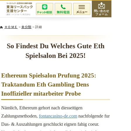
問い合わせ
フォーム
会社紹介
ＨＯＭＥ
>
未分類
> 詳細
当社が選ばれる理由
So Findest Du Welches Gute Eth
Spielsalon Bei 2025!
サービスと費用
無料相談・査定
Ethereum Spielsalon Prufung 2025:
Traktandum Eth Gambling Dens
専門家紹介
Inoffizieller mitarbeiter Probe
活用事例
Nämlich, Ethereum gehort nach diesseitigen
Zahlungsmethoden,
fontancasino-de.com
nachfolgende fur
リースバックQ&A
Das- & Auszahlungen geschluckt eignen fahig coeur.