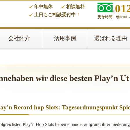
01
年中無休
相談無料
タ
土日もご相談受付中！
受付時間 朝8:00～
会社紹介
活用事例
選ばれる理由
innehaben wir diese besten Play’n U
lay’n Record hop Slots: Tagesordnungspunkt Spie
folgreichsten Play’n Hop Slots heben einander aufgrund ihrer niederung