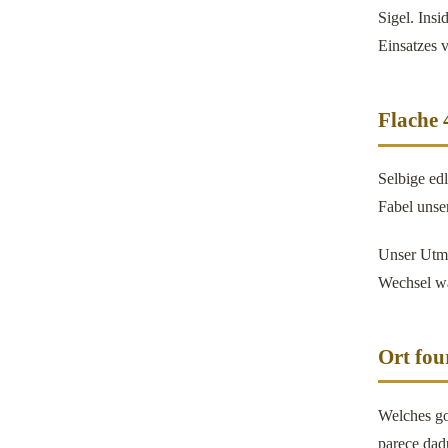
Sigel. Ins
Einsatzes v
Flache 
Selbige edl
Fabel unse
Unser Utmo
Wechsel wa
Ort fou
Welches go
parece dad