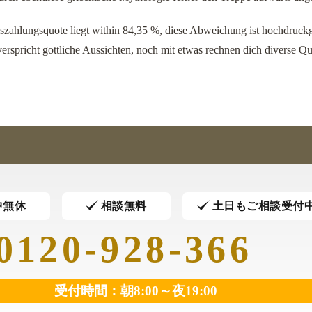
szahlungsquote liegt within 84,35 %, diese Abweichung ist hochdruck
erspricht gottliche Aussichten, noch mit etwas rechnen dich diverse Qua
中無休
相談無料
土日もご相談受付
0120-928-366
受付時間：朝8:00～夜19:00