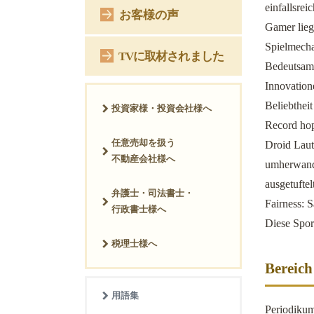
einfallsre
お客様の声
Gamer lieg
Spielmecha
TVに取材されました
Bedeutsamke
Innovation
Beliebtheit
投資家様・投資会社様へ
Record hop 
任意売却を扱う
Droid Laut
不動産会社様へ
umherwande
ausgetuftel
弁護士・司法書士・
Fairness: S
行政書士様へ
Diese Sport
税理士様へ
Bereich
用語集
Periodikum