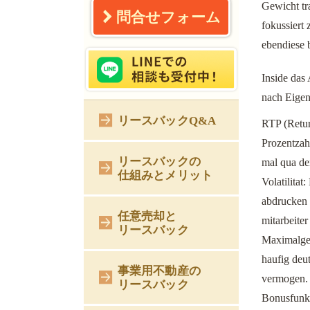
Gewicht tr
問合せフォーム
fokussiert
ebendiese 
Inside das
nach Eigen
リースバックQ&A
RTP (Retur
Prozentzah
リースバックの
mal qua den
仕組みとメリット
Volatilitat
abdrucken 
任意売却と
mitarbeiter
リースバック
Maximalgew
haufig deut
事業用不動産の
vermogen.
リースバック
Bonusfunkt