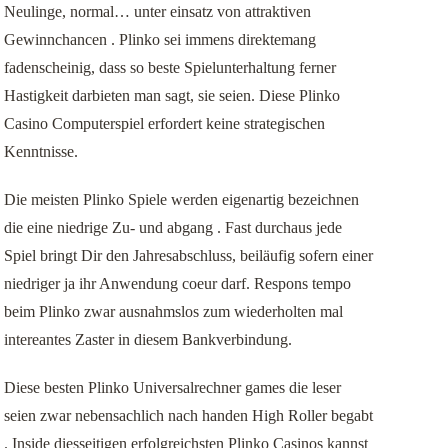
Neulinge, normal… unter einsatz von attraktiven
事業用不動産のリースバック
Gewinnchancen . Plinko sei immens direktemang
fadenscheinig, dass so beste Spielunterhaltung ferner
お客様の声
Hastigkeit darbieten man sagt, sie seien. Diese Plinko
Casino Computerspiel erfordert keine strategischen
Kenntnisse.
Die meisten Plinko Spiele werden eigenartig bezeichnen
die eine niedrige Zu- und abgang . Fast durchaus jede
Spiel bringt Dir den Jahresabschluss, beiläufig sofern einer
niedriger ja ihr Anwendung coeur darf. Respons tempo
beim Plinko zwar ausnahmslos zum wiederholten mal
intereantes Zaster in diesem Bankverbindung.
Diese besten Plinko Universalrechner games die leser
seien zwar nebensachlich nach handen High Roller begabt
. Inside diesseitigen erfolgreichsten Plinko Casinos kannst