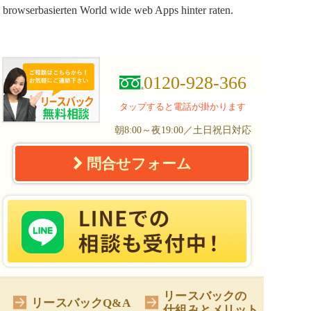
browserbasierten World wide web Apps hinter raten.
0120-928-366
タップすると電話が掛かります
朝8:00～夜19:00／土日祝日対応
問合せフォーム
リースバックの
リースバックQ&A
仕組みとメリット