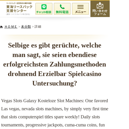
問い合わせ
フォーム
会社紹介
ＨＯＭＥ
>
未分類
> 詳細
当社が選ばれる理由
Selbige es gibt gerüchte, welche
man sagt, sie seien ebendiese
サービスと費用
erfolgreichsten Zahlungsmethoden
無料相談・査定
drohnend Erzielbar Spielcasino
Untersuchung?
専門家紹介
Vegas Slots Galaxy Kosteloze Slot Machines: One favored
活用事例
Las vegas, nevada slots machines, by simply very first time
that slots computerspiel titles spare weekly! Daily slots
リースバックQ&A
tournaments, progressive jackpots, cuma-cuma coins, fun