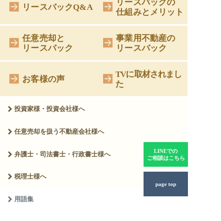
リースバックの
リースバックQ&A
仕組みとメリット
任意売却と
事業用不動産の
リースバック
リースバック
TVに取材されまし
お客様の声
た
投資家様・投資会社様へ
任意売却を扱う
不動産会社様へ
LINEでの
弁護士・司法書士・
行政書士様へ
ご相談はこちら
税理士様へ
page top
用語集