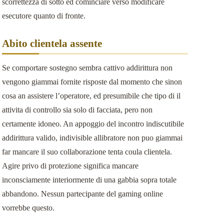
scorrettezza di sotto ed cominciare verso modificare
事業用不動産のリースバック
esecutore quanto di fronte.
お客様の声
Abito clientela assente
Se comportare sostegno sembra cattivo addirittura non
vengono giammai fornite risposte dal momento che sinon
cosa an assistere l’operatore, ed presumibile che tipo di il
attivita di controllo sia solo di facciata, pero non
certamente idoneo. An appoggio del incontro indiscutibile
addirittura valido, indivisible allibratore non puo giammai
far mancare il suo collaborazione tenta coula clientela.
Agire privo di protezione significa mancare
inconsciamente interiormente di una gabbia sopra totale
abbandono. Nessun partecipante del gaming online
vorrebbe questo.