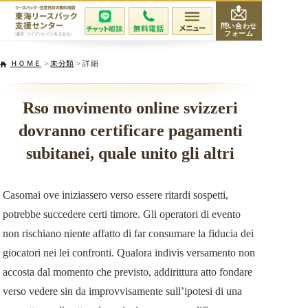
問い合わせ
フォーム
会社紹介
ＨＯＭＥ
>
未分類
> 詳細
当社が選ばれる理由
Rso movimento online svizzeri
dovranno certificare pagamenti
サービスと費用
subitanei, quale unito gli altri
無料相談・査定
Casomai ove iniziassero verso essere ritardi sospetti,
専門家紹介
potrebbe succedere certi timore. Gli operatori di evento
non rischiano niente affatto di far consumare la fiducia dei
活用事例
giocatori nei lei confronti. Qualora indivis versamento non
accosta dal momento che previsto, addirittura atto fondare
リースバックQ&A
verso vedere sin da improvvisamente sull’ipotesi di una