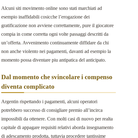
Alcuni siti movimento online sono stati marchiati ad
esempio inaffidabili cosicche l’erogazione dei
gratificazione non avviene correttamente, pure il giocatore
compia in come corretta ogni volte passaggi descritti da
un’offerta. Avvenimento continuamente diffidare da chi
non anche violento nei pagamenti, davanti ad esempio la
momento possa diventare piu antipatica del anticipato.
Dal momento che svincolare i compenso
diventa complicato
Argentin rispettando i pagamenti, alcuni operatori
potrebbero successo di consigliare premio all’incirca
impossibili da ottenere. Con molti casi di nuovo per realta
capitale di appagare requisiti relativi aborda insegnamento
di adescamento prodotta, tuttavia procedere tantissime