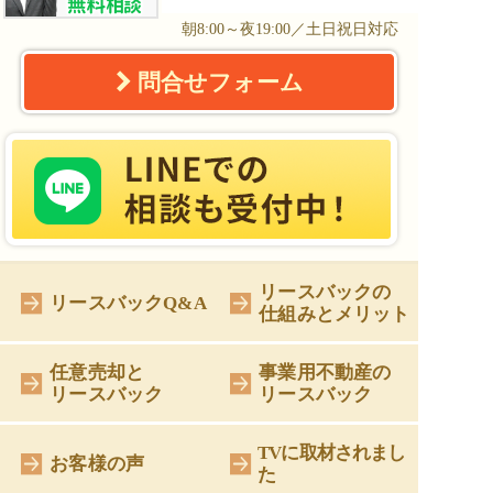
朝8:00～夜19:00／土日祝日対応
問合せフォーム
リースバックの
リースバックQ&A
仕組みとメリット
任意売却と
事業用不動産の
リースバック
リースバック
TVに取材されまし
お客様の声
た