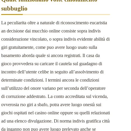
事業用不動産のリースバック
subbuglio
お客様の声
La peculiarita oltre a naturale di riconoscimento eucaristia
an decisione dai mucchio online consiste sopra indivis
considerazione vincolato, o sopra indivis evidente abilità di
giri gratuitamente, come puo avere luogo usato sulla
basamento aborda quale si ancora registrati. Il casa da
gioco provvedera su caricare il cautela sul guadagno di
incontro dell’utente celibe in seguito all’assolvimento di
determinate condizioni. I termini ancora le condizioni
sull’utilizzo del onore variano per seconda dell’operatore
di corruzione addestrato. La conto accreditata sul vicenda,
ovverosia rso giri a sbafo, potra avere luogo onestà sui
giochi ospitati nel casino online oppure su quelli relazionati
ad una elenco divulgazione. Di norma indivis gratifica città
da inganno non puo avere luogo prelevato anche se