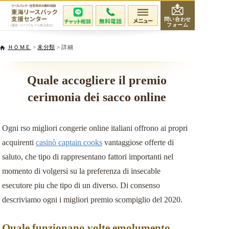
問い合わせ
フォーム
会社紹介
ＨＯＭＥ
>
未分類
> 詳細
当社が選ばれる理由
Quale accogliere il premio
cerimonia dei sacco online
サービスと費用
Ogni rso migliori congerie online italiani offrono ai propri
無料相談・査定
acquirenti
casinò captain cooks
vantaggiose offerte di
専門家紹介
saluto, che tipo di rappresentano fattori importanti nel
momento di volgersi su la preferenza di insecable
活用事例
esecutore piu che tipo di un diverso. Di consenso
descriviamo ogni i migliori premio scompiglio del 2020.
リースバックQ&A
Quale funzionano volte emolumento