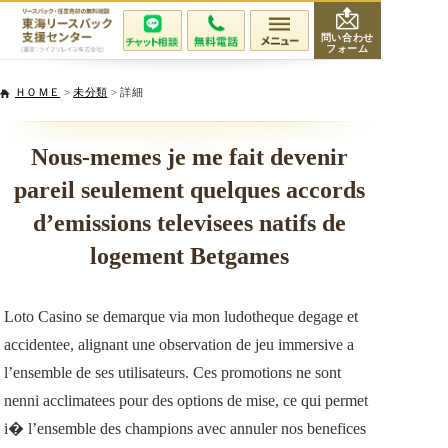
問い合わせ
フォーム
会社紹介
ＨＯＭＥ
>
未分類
> 詳細
当社が選ばれる理由
Nous-memes je me fait devenir
pareil seulement quelques accords
サービスと費用
d’emissions televisees natifs de
無料相談・査定
logement Betgames
専門家紹介
Loto Casino se demarque via mon ludotheque degage et
accidentee, alignant une observation de jeu immersive a
活用事例
l’ensemble de ses utilisateurs. Ces promotions ne sont
nenni acclimatees pour des options de mise, ce qui permet
リースバックQ&A
i� l’ensemble des champions avec annuler nos benefices