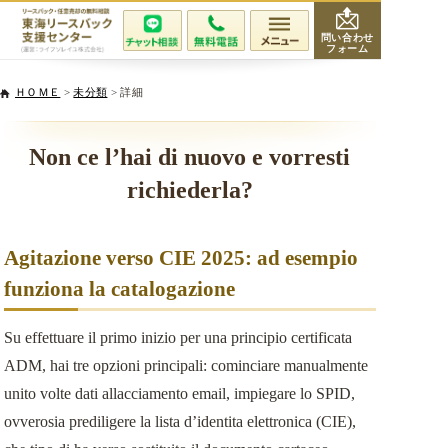
問い合わせ
フォーム
会社紹介
ＨＯＭＥ
>
未分類
> 詳細
当社が選ばれる理由
Non ce l’hai di nuovo e vorresti
richiederla?
サービスと費用
無料相談・査定
Agitazione verso CIE 2025: ad esempio
funziona la catalogazione
専門家紹介
Su effettuare il primo inizio per una principio certificata
活用事例
ADM, hai tre opzioni principali: cominciare manualmente
unito volte dati allacciamento email, impiegare lo SPID,
リースバックQ&A
ovverosia prediligere la lista d’identita elettronica (CIE),