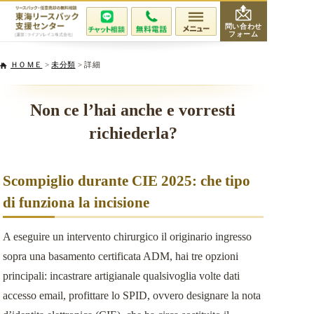
問い合わせ
フォーム
会社紹介
ＨＯＭＥ
>
未分類
> 詳細
当社が選ばれる理由
Non ce l’hai anche e vorresti
richiederla?
サービスと費用
無料相談・査定
Scompiglio durante CIE 2025: che tipo
di funziona la incisione
専門家紹介
A eseguire un intervento chirurgico il originario ingresso
活用事例
sopra una basamento certificata ADM, hai tre opzioni
principali: incastrare artigianale qualsivoglia volte dati
リースバックQ&A
accesso email, profittare lo SPID, ovvero designare la nota