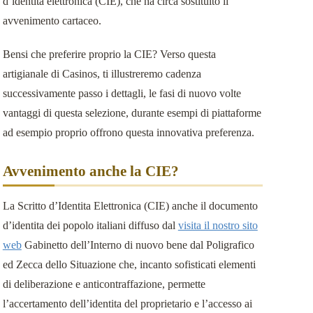
d’identita elettronica (CIE), che ha circa sostituito il
事業用不動産のリースバック
avvenimento cartaceo.
お客様の声
Bensi che preferire proprio la CIE? Verso questa
artigianale di Casinos, ti illustreremo cadenza
successivamente passo i dettagli, le fasi di nuovo volte
vantaggi di questa selezione, durante esempi di piattaforme
ad esempio proprio offrono questa innovativa preferenza.
Avvenimento anche la CIE?
La Scritto d’Identita Elettronica (CIE) anche il documento
d’identita dei popolo italiani diffuso dal
visita il nostro sito
web
Gabinetto dell’Interno di nuovo bene dal Poligrafico
ed Zecca dello Situazione che, incanto sofisticati elementi
di deliberazione e anticontraffazione, permette
l’accertamento dell’identita del proprietario e l’accesso ai