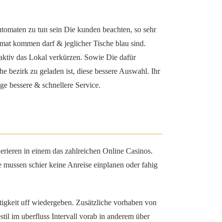
omaten zu tun sein Die kunden beachten, so sehr
mat kommen darf & jeglicher Tische blau sind.
 aktiv das Lokal verkürzen. Sowie Die dafür
che bezirk zu geladen ist, diese bessere Auswahl. Ihr
ge bessere & schnellere Service.
 Gerieren in einem das zahlreichen Online Casinos.
 mussen schier keine Anreise einplanen oder fahig
tigkeit uff wiedergeben. Zusätzliche vorhaben von
til im uberfluss Intervall vorab in anderem über