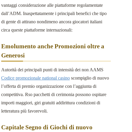
vantaggi considerazione alle piattaforme regolamentate
dall’ADM. Inaspettatamente i principali benefici che tipo
di gente di attirano nondimeno ancora giocatori italiani
circa queste piattaforme internazionali:
Emolumento anche Promozioni oltre a
Generosi
Autorità dei principali punti di intensità dei non AAMS
Codice promozionale national casino
scompiglio di nuovo
l’offerta di premio organizzazione con l’aggiunta di
competitiva. Rso pacchetti di cerimonia possono ospitare
importi maggiori, giri gratuiti addirittura condizioni di
letteratura più favorevoli.
Capitale Segno di Giochi di nuovo