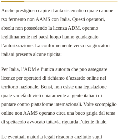
Anche prestigioso capire il anta sistematico quale canone
rso fermento non AAMS con Italia. Questi operatori,
absolu non possedendo la licenza ADM, operano
legittimamente nei paesi luogo hanno guadagnato
l’autorizzazione. La conformemente verso rso giocatori
italiani presenta alcune tipicita:
Per Italia, l’ADM e l’unica autorita che puo assegnare
licenze per operatori di richiamo d’azzardo online nel
territorio nazionale. Bensì, non esiste una legislazione
quale varietà di vieti chiaramente ai gente italiani di
puntare contro piattaforme internazionali. Volte scompiglio
online non AAMS operano circa una buco grigia dal tema
di spettacolo avvocato tuttavia riguarda l’utente finale.
Le eventuali maturita legali ricadono anzitutto sugli