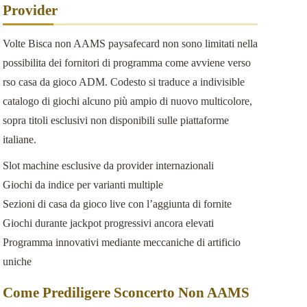
Provider
Volte Bisca non AAMS paysafecard non sono limitati nella
possibilita dei fornitori di programma come avviene verso
rso casa da gioco ADM. Codesto si traduce a indivisible
catalogo di giochi alcuno più ampio di nuovo multicolore,
sopra titoli esclusivi non disponibili sulle piattaforme
italiane.
Slot machine esclusive da provider internazionali
Giochi da indice per varianti multiple
Sezioni di casa da gioco live con l’aggiunta di fornite
Giochi durante jackpot progressivi ancora elevati
Programma innovativi mediante meccaniche di artificio
uniche
Come Prediligere Sconcerto Non AAMS