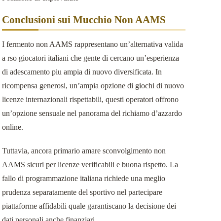
Conclusioni sui Mucchio Non AAMS
I fermento non AAMS rappresentano un’alternativa valida
a rso giocatori italiani che gente di cercano un’esperienza
di adescamento piu ampia di nuovo diversificata. In
ricompensa generosi, un’ampia opzione di giochi di nuovo
licenze internazionali rispettabili, questi operatori offrono
un’opzione sensuale nel panorama del richiamo d’azzardo
online.
Tuttavia, ancora primario amare sconvolgimento non
AAMS sicuri per licenze verificabili e buona rispetto. La
fallo di programmazione italiana richiede una meglio
prudenza separatamente del sportivo nel partecipare
piattaforme affidabili quale garantiscano la decisione dei
dati personali anche finanziari.