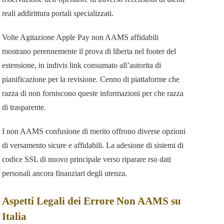
reali addirittura portali specializzati.
Volte Agitazione Apple Pay non AAMS affidabili
mostrano perennemente il prova di liberta nel footer del
estensione, in indivis link consumato all’autorita di
pianificazione per la revisione. Cenno di piattaforme che
razza di non forniscono queste informazioni per che razza
di trasparente.
I non AAMS confusione di merito offrono diverse opzioni
di versamento sicure e affidabili. La adesione di sistemi di
codice SSL di nuovo principale verso riparare rso dati
personali ancora finanziari degli utenza.
Aspetti Legali dei Errore Non AAMS su
Italia