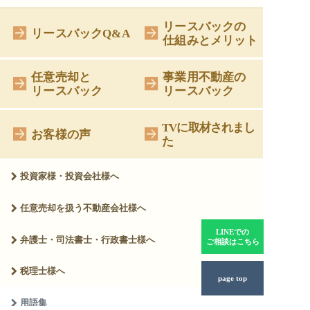
リースバックの
リースバックQ&A
仕組みとメリット
任意売却と
事業用不動産の
リースバック
リースバック
TVに取材されまし
お客様の声
た
投資家様・投資会社様へ
任意売却を扱う
不動産会社様へ
LINEでの
弁護士・司法書士・
行政書士様へ
ご相談はこちら
税理士様へ
page top
用語集