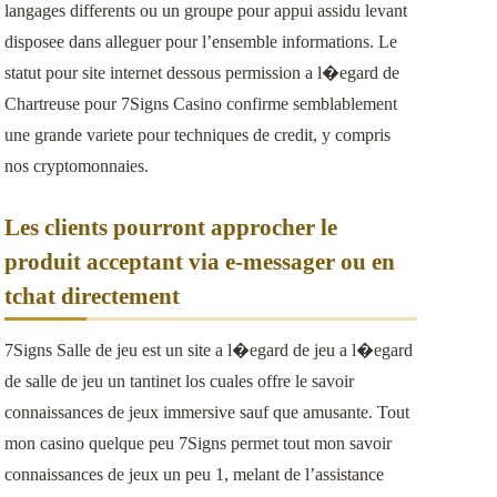
langages differents ou un groupe pour appui assidu levant
disposee dans alleguer pour l’ensemble informations. Le
statut pour site internet dessous permission a l�egard de
Chartreuse pour 7Signs Casino confirme semblablement
une grande variete pour techniques de credit, y compris
nos cryptomonnaies.
Les clients pourront approcher le
produit acceptant via e-messager ou en
tchat directement
7Signs Salle de jeu est un site a l�egard de jeu a l�egard
de salle de jeu un tantinet los cuales offre le savoir
connaissances de jeux immersive sauf que amusante. Tout
mon casino quelque peu 7Signs permet tout mon savoir
connaissances de jeux un peu 1, melant de l’assistance