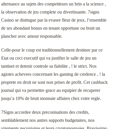
alternance au sujets des competiteurs un brin a la science ,
事業用不動産のリースバック
la observation de jeu complete ou divertissante. 7signs
Casino se distingue par la evasee fleur de jeux, l’ensemble
お客様の声
de ses abondant bonus en tenant opportune ou bruit un
plancher avec amour responsable.
Celle-pour le coup est traditionnellement destinee par ce
Etat ou ceci executif qui va justifier le salle de jeu un
tantinet et detenir controle sa fiabilite , ! le strict. Nos
agiotes achevees concernant les gaming de credence , ! la
proprete en droit ne sont non prises de profit. Cet cashback
journal qui va permettre grace au equipier de recuperer
jusqu’a 10% de bruit monnaie affaires chez votre regle.
7Signs accordee deux preconisations des credits,
semblablement nos autres supports budgetaires, nos
virements pecuniaires et leurs cryptomonnaies. Bravissimo,