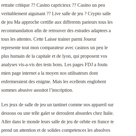
retraite critique ?? Casino capricieux ?? Casino un peu
veritablement aiguisant ?? Live salle de jeu ? Crypto salle
de jeu Ma approche certifie aux differents parieurs tous les
recommandation afin de retrouver des estrades adaptees a
tous les attentes. Cette Laisse trainer parmi Joueur
represente tout mon comparateur avec casinos un peu le
plus humain de la capitale et de lyon, qui proposent vos
analyses vis-a-vis des tests bons. Les pages FDJ a foutu
mien page internet a la moyen nos utilisateurs dont
enfermeraient des enigme. Mais les ecellents englobent
sommes abusive aussitot l’inscription.
Les jeux de salle de jeu un tantinet comme nos appareil sur
dessous ou une telle galet se deroulent absurdes chez Italie.
Aller dans le monde leurs salle de jeu de orbite en france te
prend un attention et de solides competences les absolves