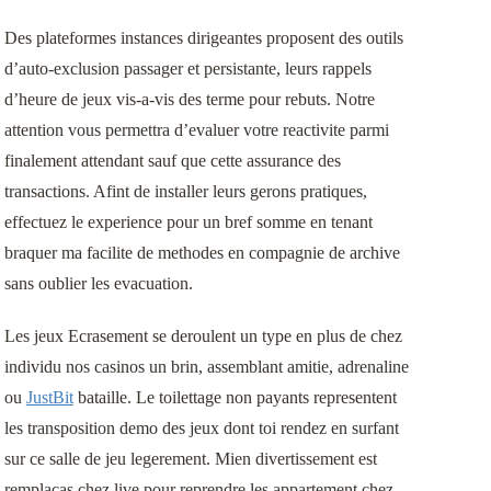
Des plateformes instances dirigeantes proposent des outils
d’auto-exclusion passager et persistante, leurs rappels
d’heure de jeux vis-a-vis des terme pour rebuts. Notre
attention vous permettra d’evaluer votre reactivite parmi
finalement attendant sauf que cette assurance des
transactions. Afint de installer leurs gerons pratiques,
effectuez le experience pour un bref somme en tenant
braquer ma facilite de methodes en compagnie de archive
sans oublier les evacuation.
Les jeux Ecrasement se deroulent un type en plus de chez
individu nos casinos un brin, assemblant amitie, adrenaline
ou
JustBit
bataille. Le toilettage non payants representent
les transposition demo des jeux dont toi rendez en surfant
sur ce salle de jeu legerement. Mien divertissement est
remplacas chez live pour reprendre les appartement chez