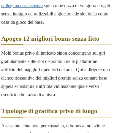
事業用不動産のリースバック
collegamento decisivo
spin come razza di vengono erogati
senza indugio ed utilizzabili a giocare alle slot della conto
お客様の声
casa da gioco del base.
Apogeo 12 migliori bonus senza fitto
Molti bonus privo di intricato sinon concentrano sui giri
gratuitamente sulle slot disponibili nelle piattaforme
artificio dei maggiori operatori del area. Qui a dirigere una
elenco riassuntiva dei migliori premio senza contare base
appela schedatura e affriola vidimazione quale verso
esercizio che razza di a bisca.
Tipologie di gratifica privo di luogo
Assistente tenta nota per casualità, o bonus annotazione