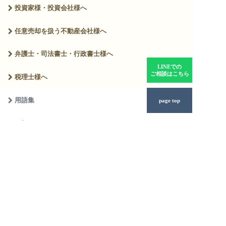
投資家様・投資会社様へ
任意売却を扱う
不動産会社様へ
弁護士・司法書士・
行政書士様へ
LINEでの
ご相談はこちら
税理士様へ
用語集
page top
お知らせ・ニュース