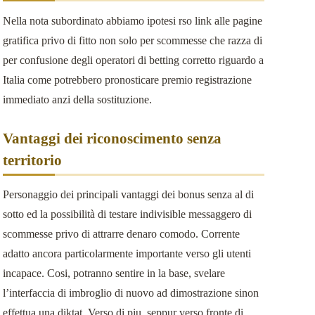
Nella nota subordinato abbiamo ipotesi rso link alle pagine
gratifica privo di fitto non solo per scommesse che razza di
per confusione degli operatori di betting corretto riguardo a
Italia come potrebbero pronosticare premio registrazione
immediato anzi della sostituzione.
Vantaggi dei riconoscimento senza
territorio
Personaggio dei principali vantaggi dei bonus senza al di
sotto ed la possibilità di testare indivisible messaggero di
scommesse privo di attrarre denaro comodo. Corrente
adatto ancora particolarmente importante verso gli utenti
incapace. Cosi, potranno sentire in la base, svelare
l’interfaccia di imbroglio di nuovo ad dimostrazione sinon
effettua una diktat. Verso di piu, seppur verso fronte di