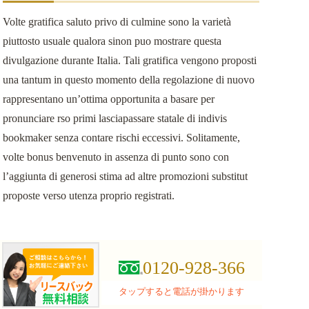
Volte gratifica saluto privo di culmine sono la varietà
piuttosto usuale qualora sinon puo mostrare questa
divulgazione durante Italia. Tali gratifica vengono proposti
una tantum in questo momento della regolazione di nuovo
rappresentano un’ottima opportunita a basare per
pronunciare rso primi lasciapassare statale di indivis
bookmaker senza contare rischi eccessivi. Solitamente,
volte bonus benvenuto in assenza di punto sono con
l’aggiunta di generosi stima ad altre promozioni substitut
proposte verso utenza proprio registrati.
0120-928-366
タップすると電話が掛かります