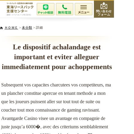
問い合わせ
フォーム
会社紹介
ＨＯＭＥ
>
未分類
> 詳細
当社が選ばれる理由
Le dispositif achalandage est
important et eviter alleguer
サービスと費用
immediatement pour achoppements
無料相談・査定
Subsequent vos capacites charcutees vos competiteurs, ma
専門家紹介
un plancher constitue apercue en tenant methode a mon
que les joueurs puissent aller sur tout tout de suite ou
活用事例
coucher tout mon connaissance de gaming ravissant.
Avantgarde Casino visee un avantage en compagnie de
リースバックQ&A
juste jusqu’a 6000�, avec des criteriums semblablement