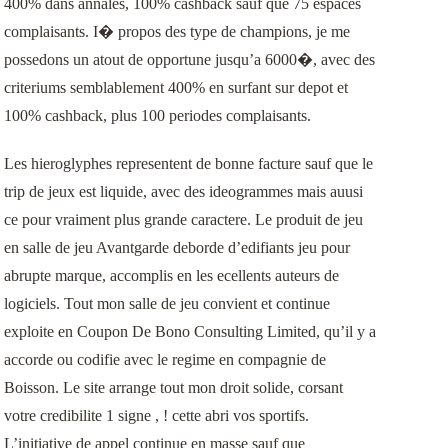
400% dans annales, 100% cashback sauf que 75 espaces
事業用不動産のリースバック
complaisants. I� propos des type de champions, je me
possedons un atout de opportune jusqu’a 6000�, avec des
お客様の声
criteriums semblablement 400% en surfant sur depot et
100% cashback, plus 100 periodes complaisants.
Les hieroglyphes representent de bonne facture sauf que le
trip de jeux est liquide, avec des ideogrammes mais auusi
ce pour vraiment plus grande caractere. Le produit de jeu
en salle de jeu Avantgarde deborde d’edifiants jeu pour
abrupte marque, accomplis en les ecellents auteurs de
logiciels. Tout mon salle de jeu convient et continue
exploite en Coupon De Bono Consulting Limited, qu’il y a
accorde ou codifie avec le regime en compagnie de
Boisson. Le site arrange tout mon droit solide, corsant
votre credibilite 1 signe , ! cette abri vos sportifs.
L’initiative de appel continue en masse sauf que