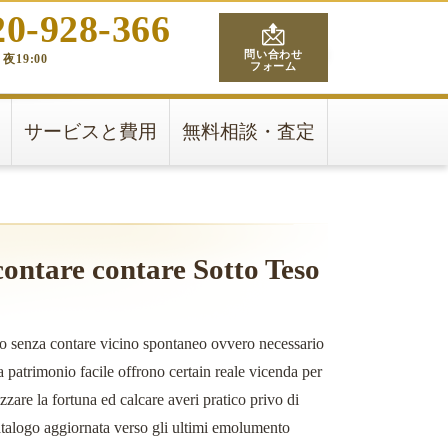
20-928-366
問い合わせ
夜19:00
フォーム
サービスと費用
無料相談・査定
contare contare Sotto Teso
lio senza contare vicino spontaneo ovvero necessario
patrimonio facile offrono certain reale vicenda per
are la fortuna ed calcare averi pratico privo di
atalogo aggiornata verso gli ultimi emolumento