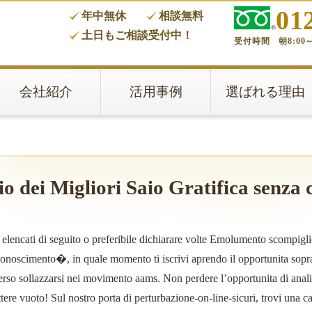
01
年中無休
相談無料
タ
土日もご相談受付中！
受付時間 朝8:00～
会社紹介
活用事例
選ばれる理由
o dei Migliori Saio Gratifica senza 
 elencati di seguito o preferibile dichiarare volte Emolumento scompig
noscimento�, in quale momento ti iscrivi aprendo il opportunita sopra 
rso sollazzarsi nei movimento aams. Non perdere l’opportunita di analizz
re vuoto! Sul nostro porta di perturbazione-on-line-sicuri, trovi una c