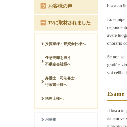
お客様の声
bisca on li
Lo equipe h
TVに取材されました
rispondent
avere luogo
onorario co
投資家様・投資会社様へ
Se non sei 
任意売却を扱う
不動産会社様へ
gratificazi
voi celibe 
弁護士・司法書士・
行政書士様へ
Esame
税理士様へ
Il bisca in
italiani ve
用語集
intricato 