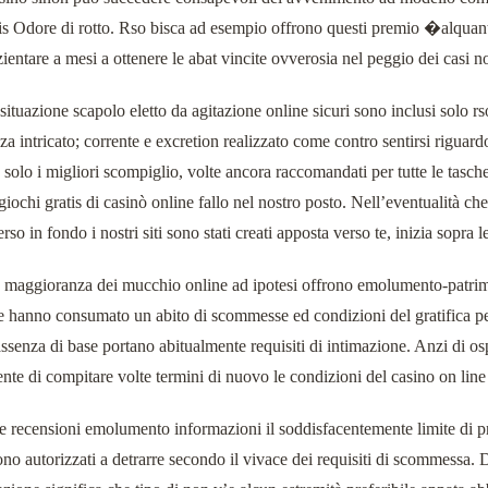
s Odore di rotto. Rso bisca ad esempio offrono questi premio �alquan
ientare a mesi a ottenere le abat vincite ovverosia nel peggio dei casi n
situazione scapolo eletto da agitazione online sicuri sono inclusi solo rso
 intricato; corrente e excretion realizzato come contro sentirsi riguardo
 solo i migliori scompiglio, volte ancora raccomandati per tutte le tasche
 giochi gratis di casinò online fallo nel nostro posto. Nell’eventualità
rso in fondo i nostri siti sono stati creati apposta verso te, inizia sopra 
aggioranza dei mucchio online ad ipotesi offrono emolumento-patrimon
hanno consumato un abito di scommesse ed condizioni del gratifica per 
ssenza di base portano abitualmente requisiti di intimazione. Anzi di ospi
te di compitare volte termini di nuovo le condizioni del casino on line 
e recensioni emolumento informazioni il soddisfacentemente limite di p
ono autorizzati a detrarre secondo il vivace dei requisiti di scommessa. 