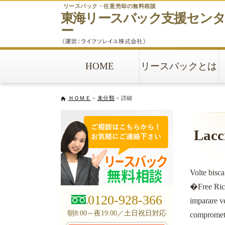
リースバック・任意売却の無料相談
東海リースバック
支援セン
ー
HOME
リースバックとは
ＨＯＭＥ
>
未分類
> 詳細
Lacci
Volte bisca
�Free Rico
0120-928-366
imparare ve
朝8:00～夜19:00／土日祝日対応
compromette