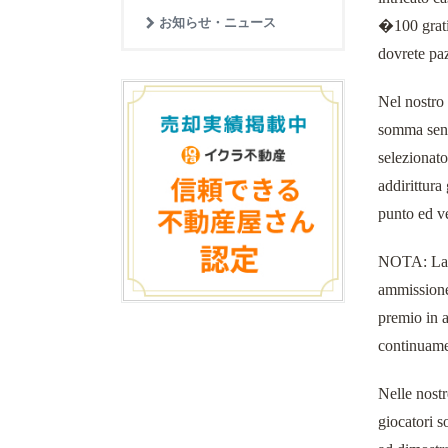
お知らせ・ニュース
�100 grati
dovrete paz
Nel nostro 
somma senza
selezionato
addirittura
punto ed ve
NOTA: La m
ammissione 
premio in a
continuamen
Nelle nostr
giocatori s