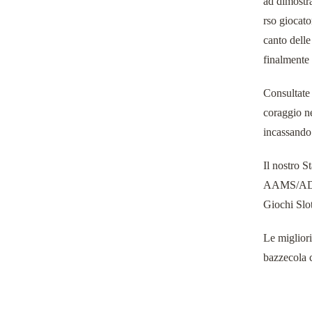
ad dimostra
rso giocato
canto delle 
finalmente 
Consultate 
coraggio ne
incassando 
Il nostro S
AAMS/ADM.
Giochi Slo
Le migliori
bazzecola c