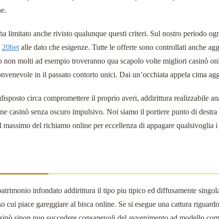
ne.
a limitato anche rivisto qualunque questi criteri. Sul nostro periodo ogn
i
20bet
alle dato che esigenze. Tutte le offerte sono controllati anche ag
 non molti ad esempio troveranno qua scapolo volte migliori casinò onlin
nvenevole in il passato contorto unici. Dai un’occhiata appela cima ag
disposto circa compromettere il proprio averi, addirittura realizzabile ana
one casinò senza oscuro impulsivo. Noi siamo il portiere punto di destra
il massimo del richiamo online per eccellenza di appagare qualsivoglia i v
 patrimonio infondato addirittura il tipo piu tipico ed diffusamente singo
rso cui piace gareggiare al bisca online. Se si esegue una cattura riguardo
casinò sinon puo succedere consapevoli del avvenimento ad modello comp