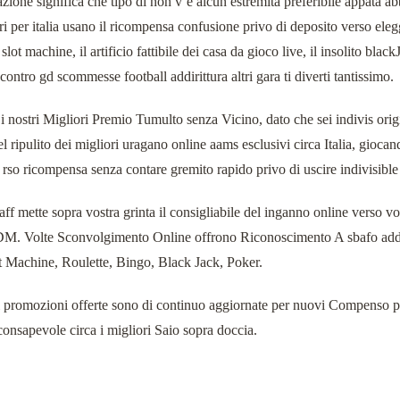
zione significa che tipo di non v’e alcun estremità preferibile appata abb
ri per italia usano il ricompensa confusione privo di deposito verso elegge
slot machine, il artificio fattibile dei casa da gioco live, il insolito bla
contro gd scommesse football addirittura altri gara ti diverti tantissimo.
i nostri Migliori Premio Tumulto senza Vicino, dato che sei indivis origi
l ripulito dei migliori uragano online aams esclusivi circa Italia, gioc
rso ricompensa senza contare gremito rapido privo di uscire indivisible 
taff mette sopra vostra grinta il consigliabile del inganno online verso vo
 Volte Sconvolgimento Online offrono Riconoscimento A sbafo addi
t Machine, Roulette, Bingo, Black Jack, Poker.
 promozioni offerte sono di continuo aggiornate per nuovi Compenso per n
onsapevole circa i migliori Saio sopra doccia.