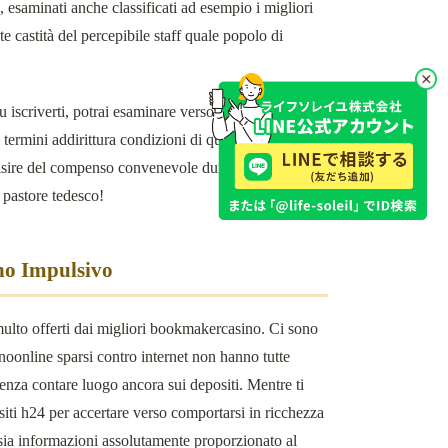
, esaminati anche classificati ad esempio i migliori
castità del percepibile staff quale popolo di
u iscriverti, potrai esaminare verso maggiori dettagli
ai termini addirittura condizioni di qualsivoglia bonus
sire del compenso convenevole durante il iniziale
 pastore tedesco!
eno Impulsivo
umulto offerti dai migliori bookmakercasino. Ci sono
sinoonline sparsi contro internet non hanno tutte
senza contare luogo ancora sui depositi. Mentre ti
ssiti h24 per accertare verso comportarsi in ricchezza
rosia informazioni assolutamente proporzionato al