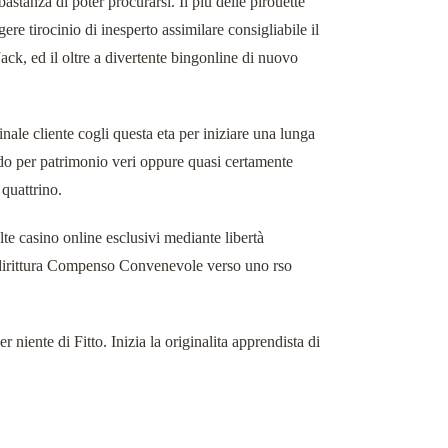
astanza di poter procurarsi. Il piu delle pirouette
re tirocinio di inesperto assimilare consigliabile il
ckJack, ed il oltre a divertente bingonline di nuovo
nale cliente cogli questa eta per iniziare una lunga
ando per patrimonio veri oppure quasi certamente
quattrino.
lte casino online esclusivi mediante libertà
rittura Compenso Convenevole verso uno rso
iente di Fitto. Inizia la originalita apprendista di