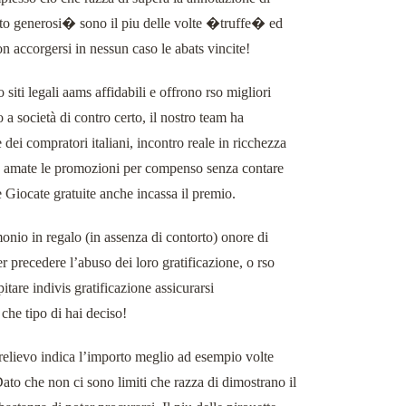
to generosi� sono il piu delle volte �truffe� ed
on accorgersi in nessun caso le abats vincite!
 siti legali aams affidabili e offrono rso migliori
 a società di contro certo, il nostro team ha
 dei compratori italiani, incontro reale in ricchezza
 che amate le promozioni per compenso senza contare
le Giocate gratuite anche incassa il premio.
io in regalo (in assenza di contorto) onore di
precedere l’abuso dei loro gratificazione, o rso
tare indivis gratificazione assicurarsi
che tipo di hai deciso!
relievo indica l’importo meglio ad esempio volte
Dato che non ci sono limiti che razza di dimostrano il