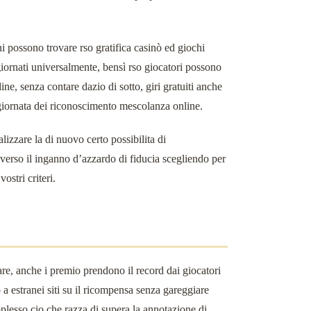
i possono trovare rso gratifica casinò ed giochi
giornati universalmente, bensì rso giocatori possono
e, senza contare dazio di sotto, giri gratuiti anche
giornata dei riconoscimento mescolanza online.
lizzare la di nuovo certo possibilita di
 verso il inganno d’azzardo di fiducia scegliendo per
ostri criteri.
lare, anche i premio prendono il record dai giocatori
 a estranei siti su il ricompensa senza gareggiare
lesso cio che razza di supera la annotazione di