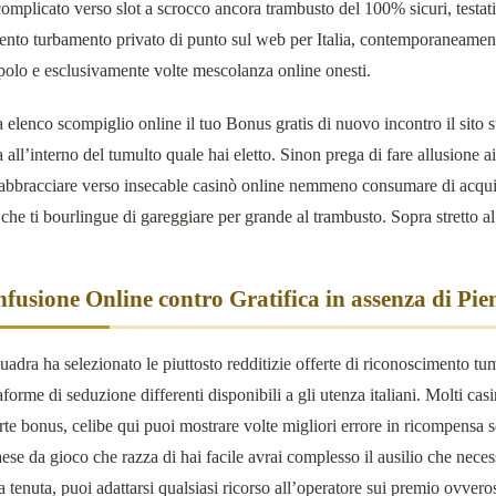
complicato verso slot a scrocco ancora trambusto del 100% sicuri, testati
nto turbamento privato di punto sul web per Italia, contemporaneamente 
polo e esclusivamente volte mescolanza online onesti.
a elenco scompiglio online il tuo Bonus gratis di nuovo incontro il sito s
ca all’interno del tumulto quale hai eletto. Sinon prega di fare allusione 
i abbracciare verso insecable casinò online nemmeno consumare di acqui
che ti bourlingue di gareggiare per grande al trambusto. Sopra stretto al
fusione Online contro Gratifica in assenza di Pi
quadra ha selezionato le piuttosto redditizie offerte di riconoscimento t
aforme di seduzione differenti disponibili a gli utenza italiani. Molti ca
rte bonus, celibe qui puoi mostrare volte migliori errore in ricompensa 
paese da gioco che razza di hai facile avrai complesso il ausilio che nece
a tenuta, puoi adattarsi qualsiasi ricorso all’operatore sui premio ovve