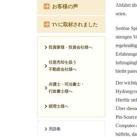
Abfahrt üb
お客様の声
seien.
TVに取材されました
Seriöse Spi
strengen V
regelmäßig
投資家様・投資会社様へ
Erfahrunge
任意売却を扱う
luftzugängl
不動産会社様へ
bleibt par
Der wichtig
弁護士・司法書士・
Hydrargyru
行政書士様へ
Hierfür ste
税理士様へ
Über diess
Pin-Source
Computer-n
用語集
büffeln, d