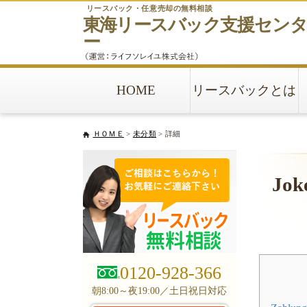
リースバック・任意売却の無料相談
東海リースバック
支援セン
ー
HOME
リースバックとは
ＨＯＭＥ
>
未分類
> 詳細
Joke
0120-928-366
朝8:00～夜19:00／土日祝日対応