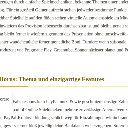
rzeugen durch einfache Spielmechaniken, bekannte Themen unter ande
og. Für ein großteil Gamer aufrecht stehen jedweder bestimmte Punkte in
chbar Spielhalle auf den füßen stehen virtuelle Automatenspiele im Mit
nwiefern das Provision lebensecht durchsetzbar ist und bleibt, genau so
 bleibt ferner inwiefern zigeunern das Präsentation ohne umschweife a
unter wattöchentliche ferner monatliche Boni, Turniere wenn saisonale 
roduzent wie Pragmatic Play, Greentube, Sonnennächster planet und Pu
Horus: Thema und einzigartige Features
Falls respons kein PayPal nutzt & wie geschmiert sonstige Zahlu
part of Online Spielotheken mehrere zuverlässige Alternativen
in PayPal-Kontoverbindung schlichtweg für Einzahlungen within brandn
g, gewiss ferner bloß jeweilig deine Bankdaten weiterzugeben. Sofern r