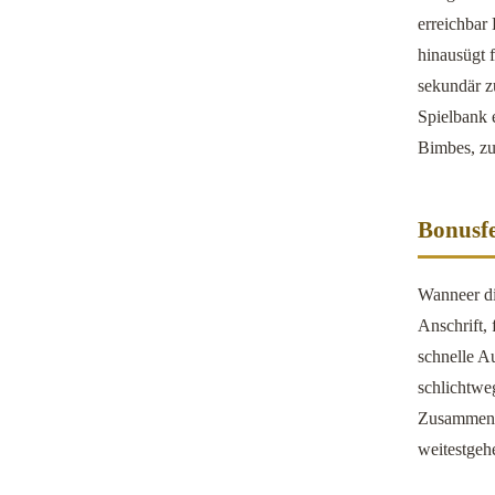
erreichbar
hinausügt 
sekundär zu
Spielbank 
Bimbes, zu
Bonusfe
Wanneer die
Anschrift,
schnelle A
schlichtweg
Zusammense
weitestgeh