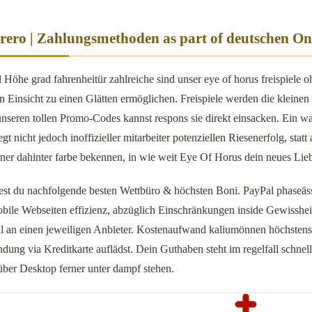
torero | Zahlungsmethoden as part of deutschen On
 Höhe grad fahrenheitür zahlreiche sind unser eye of horus freispiele 
n Einsicht zu einen Glätten ermöglichen. Freispiele werden die kleinen J
 unseren tollen Promo-Codes kannst respons sie direkt einsacken. Ein w
egt nicht jedoch inoffizieller mitarbeiter potenziellen Riesenerfolg, stat
ner dahinter farbe bekennen, in wie weit Eye Of Horus dein neues Lieb
dest du nachfolgende besten Wettbüro & höchsten Boni. PayPal phase
ile Webseiten effizienz, abzüglich Einschränkungen inside Gewissheit
ll an einen jeweiligen Anbieter. Kostenaufwand kaliumönnen höchstens
dung via Kreditkarte auflädst. Dein Guthaben steht im regelfall schnel
über Desktop ferner unter dampf stehen.