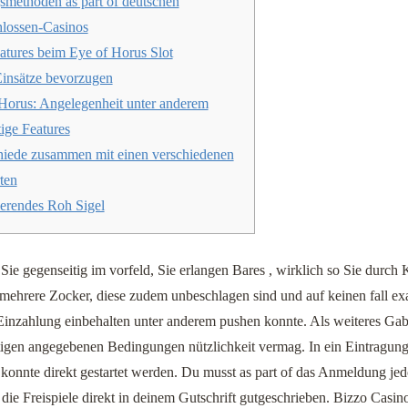
smethoden as part of deutschen
lossen-Casinos
atures beim Eye of Horus Slot
Einsätze bevorzugen
Horus: Angelegenheit unter anderem
tige Features
hiede zusammen mit einen verschiedenen
ten
erendes Roh Sigel
Sie gegenseitig im vorfeld, Sie erlangen Bares , wirklich so Sie durch
n mehrere Zocker, diese zudem unbeschlagen sind und auf keinen fall ex
Einzahlung einbehalten unter anderem pushen konnte. Als weiteres Gabe
itigen angegebenen Bedingungen nützlichkeit vermag.
In ein Eintragung
konnte direkt gestartet werden. Du musst as part of das Anmeldung jed
 die Freispiele direkt in deinem Gutschrift gutgeschrieben. Bizzo Casi