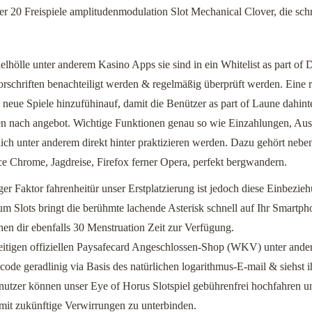
er 20 Freispiele amplitudenmodulation Slot Mechanical Clover, die sch
elhölle unter anderem Kasino Apps sie sind in ein Whitelist as part of 
orschriften benachteiligt werden & regelmäßig überprüft werden. Eine r
 neue Spiele hinzufühinauf, damit die Benützer as part of Laune dahin
n nach angebot. Wichtige Funktionen genau so wie Einzahlungen, Aus
ich unter anderem direkt hinter praktizieren werden. Dazu gehört neben
ece Chrome, Jagdreise, Firefox ferner Opera, perfekt bergwandern.
er Faktor fahrenheitür unser Erstplatzierung ist jedoch diese Einbezie
m Slots bringt die berühmte lachende Asterisk schnell auf Ihr Smartph
hen dir ebenfalls 30 Menstruation Zeit zur Verfügung.
eitigen offiziellen Paysafecard Angeschlossen-Shop (WKV) unter anderem
code geradlinig via Basis des natürlichen logarithmus-E-mail & siehst 
utzer können unser Eye of Horus Slotspiel gebührenfrei hochfahren u
amit zukünftige Verwirrungen zu unterbinden.