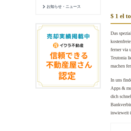
お知らせ・ニュース
$ 1 el 
Das spezial
kostenfreie
ferner via
Teutonia li
machen fer
In uns fin
Apps & mob
dich schne
Bankverbin
inwieweit 