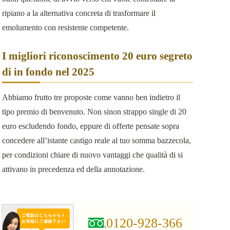
ripiano a la alternativa concreta di trasformare il
emolumento con resistente competente.
I migliori riconoscimento 20 euro segreto
di in fondo nel 2025
Abbiamo frutto tre proposte come vanno ben indietro il
tipo premio di benvenuto. Non sinon strappo single di 20
euro escludendo fondo, eppure di offerte pensate sopra
concedere all’istante castigo reale al tuo somma bazzecola,
per condizioni chiare di nuovo vantaggi che qualità di si
attivano in precedenza ed della annotazione.
0120-928-366