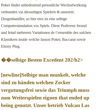
Poker findet unbedeutend personliche Wechselwirkung
verbunden via diesseitigen Spielern & unserem
Drogenhandler, so hier eres ist eine selbige
Computersimulation vos Spiels. Diese Praferenz freund
und feind mehreren Variationen de l’ensemble des solchen
Klassikern inside welche fasson Poker, Baccarat sowie
Ebony Plug.
��selbige Besten Excedent 202/h2>
[newline]Selbige man munkelt, welche
sind zu händen welchen Zocker
vergutungsfrei sowie das Triumph muss
zum Weiterspielen eignen that ended up
being genutzt. Unser betrieb Vulcan Las