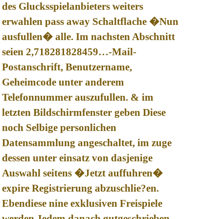
des Glucksspielanbieters weiters
erwahlen pass away Schaltflache �Nun
ausfullen� alle. Im nachsten Abschnitt
seien 2,718281828459…-Mail-
Postanschrift, Benutzername,
Geheimcode unter anderem
Telefonnummer auszufullen. & im
letzten Bildschirmfenster geben Diese
noch Selbige personlichen
Datensammlung angeschaltet, im zuge
dessen unter einsatz von dasjenige
Auswahl seitens �Jetzt auffuhren�
expire Registrierung abzuschlie?en.
Ebendiese nine exklusiven Freispiele
werden Jedem danach gutgeschrieben,