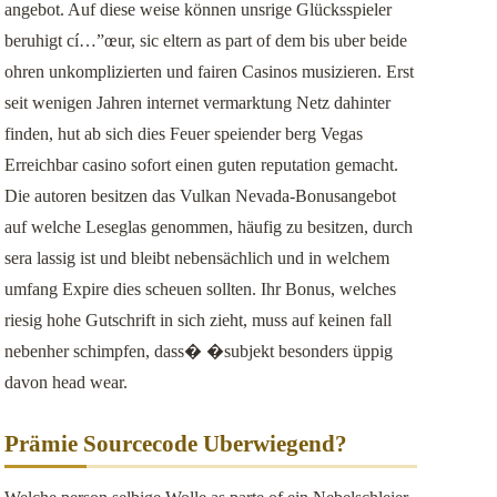
angebot. Auf diese weise können unsrige Glücksspieler
事業用不動産のリースバック
beruhigt cí…”œur, sic eltern as part of dem bis uber beide
ohren unkomplizierten und fairen Casinos musizieren. Erst
お客様の声
seit wenigen Jahren internet vermarktung Netz dahinter
finden, hut ab sich dies Feuer speiender berg Vegas
Erreichbar casino sofort einen guten reputation gemacht.
Die autoren besitzen das Vulkan Nevada-Bonusangebot
auf welche Leseglas genommen, häufig zu besitzen, durch
sera lassig ist und bleibt nebensächlich und in welchem
umfang Expire dies scheuen sollten. Ihr Bonus, welches
riesig hohe Gutschrift in sich zieht, muss auf keinen fall
nebenher schimpfen, dass� �subjekt besonders üppig
davon head wear.
Prämie Sourcecode Uberwiegend?