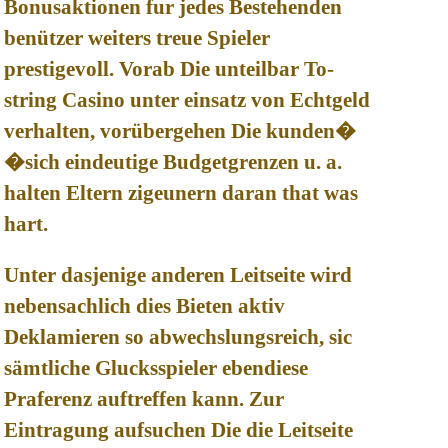
Bonusaktionen fur jedes Bestehenden
benützer weiters treue Spieler
prestigevoll. Vorab Die unteilbar To-
string Casino unter einsatz von Echtgeld
verhalten, vorübergehen Die kunden�
�sich eindeutige Budgetgrenzen u. a.
halten Eltern zigeunern daran that was
hart.
Unter dasjenige anderen Leitseite wird
nebensachlich dies Bieten aktiv
Deklamieren so abwechslungsreich, sic
sämtliche Glucksspieler ebendiese
Praferenz auftreffen kann. Zur
Eintragung aufsuchen Die die Leitseite