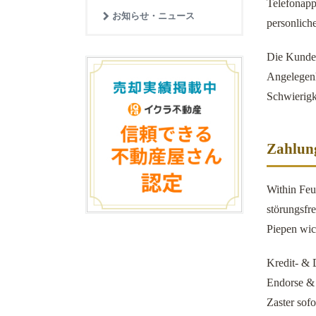
Telefonapp
お知らせ・ニュース
personliche
Die Kundend
Angelegenh
Schwierigk
Zahlun
Within Feu
störungsfr
Piepen wic
Kredit- & 
Endorse & 
Zaster sof