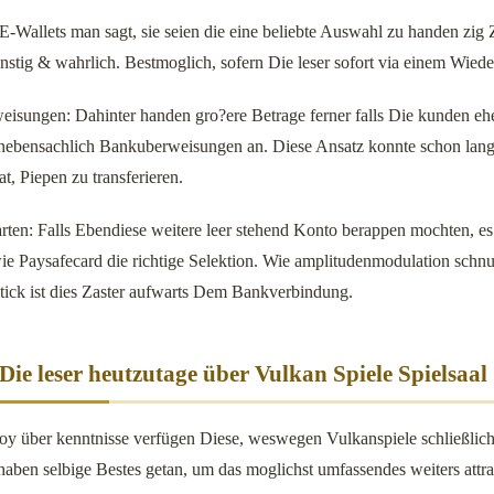
 E-Wallets man sagt, sie seien die eine beliebte Auswahl zu handen zig
ünstig & wahrlich. Bestmoglich, sofern Die leser sofort via einem Wie
isungen: Dahinter handen gro?ere Betrage ferner falls Die kunden e
 nebensachlich Bankuberweisungen an. Diese Ansatz konnte schon lang
t, Piepen zu transferieren.
rten: Falls Ebendiese weitere leer stehend Konto berappen mochten, es
ie Paysafecard die richtige Selektion. Wie amplitudenmodulation schn
 tick ist dies Zaster aufwarts Dem Bankverbindung.
Die leser heutzutage über Vulkan Spiele Spielsaal
oy über kenntnisse verfügen Diese, weswegen Vulkanspiele schließlich 
haben selbige Bestes getan, um das moglichst umfassendes weiters attra