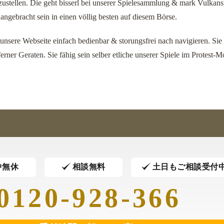
stellen. Die geht bisserl bei unserer Spielesammlung & mark Vulkansp
 angebracht sein in einen völlig besten auf diesem Börse.
unsere Webseite einfach bedienbar & storungsfrei nach navigieren. Sie
rner Geraten. Sie fähig sein selber etliche unserer Spiele im Protest-
中無休
相談無料
土日もご相談受付
0120-928-366