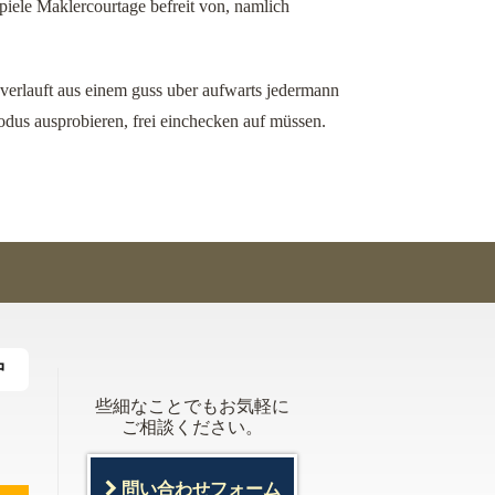
iele Maklercourtage befreit von, namlich
 verlauft aus einem guss uber aufwarts jedermann
Modus ausprobieren, frei einchecken auf müssen.
中
些細なことでもお気軽に
ご相談ください。
問い合わせフォーム