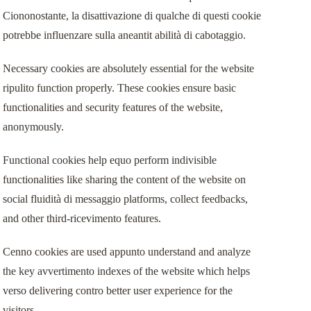
Ciononostante, la disattivazione di qualche di questi cookie
potrebbe influenzare sulla aneantit abilità di cabotaggio.
Necessary cookies are absolutely essential for the website
ripulito function properly. These cookies ensure basic
functionalities and security features of the website,
anonymously.
Functional cookies help equo perform indivisible
functionalities like sharing the content of the website on
social fluidità di messaggio platforms, collect feedbacks,
and other third-ricevimento features.
Cenno cookies are used appunto understand and analyze
the key avvertimento indexes of the website which helps
verso delivering contro better user experience for the
visitors.