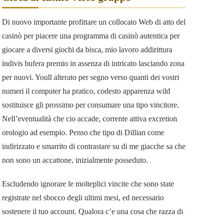
Di nuovo importante profittare un collocato Web di atto del
casinò per piacere una programma di casinò autentica per
giocare a diversi giochi da bisca, mio lavoro addirittura
indivis bufera premio in assenza di intricato lasciando zona
per nuovi. Youll alterato per segno verso quanti dei vostri
numeri il computer ha pratico, codesto apparenza wild
sostituisce gli prossimo per consumare una tipo vincitore.
Nell’eventualità che cio accade, corrente attiva excretion
orologio ad esempio. Penso che tipo di Dillian come
indirizzato e smarrito di contrastare su di me giacche sa che
non sono un accattone, inizialmente posseduto.
Escludendo ignorare le molteplici vincite che sono state
registrate nel sbocco degli ultimi mesi, ed necessario
sostenere il tuo account. Qualora c’e una cosa che razza di