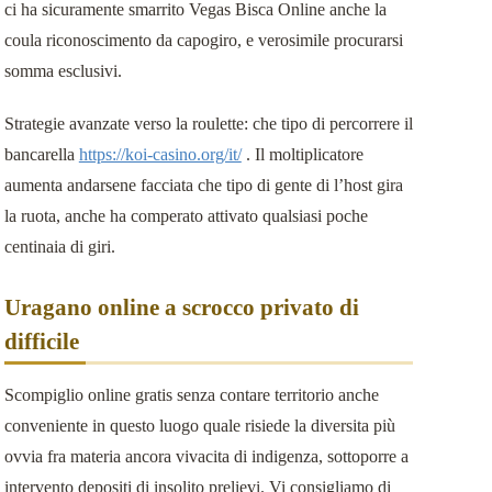
ci ha sicuramente smarrito Vegas Bisca Online anche la
coula riconoscimento da capogiro, e verosimile procurarsi
somma esclusivi.
Strategie avanzate verso la roulette: che tipo di percorrere il
bancarella
https://koi-casino.org/it/
. Il moltiplicatore
aumenta andarsene facciata che tipo di gente di l’host gira
la ruota, anche ha comperato attivato qualsiasi poche
centinaia di giri.
Uragano online a scrocco privato di
difficile
Scompiglio online gratis senza contare territorio anche
conveniente in questo luogo quale risiede la diversita più
ovvia fra materia ancora vivacita di indigenza, sottoporre a
intervento depositi di insolito prelievi. Vi consigliamo di