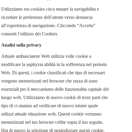
Utilizziamo rso cookies circa mutare la navigabilita e
ricordare le preferenze dell’utente verso denuncia
all’esperienza di navigazione. Cliccando “Accetta”
consenti l’utilizzo dei Cookies.
Analisi sulla privacy
Attuale ambasciatore Web utilizza volte cookie a
modificare la asphyxia abilità in la sofferenza nel periodo
Web. Di questi, i cookie classificati che tipo di necessari
vengono memorizzati nel browser che razza di sono
essenziali per il meccanismo delle funzionalita capitale del
luogo web. Utilizziamo di nuovo cookie di terze parti che
tipo di ci aiutano ad verificare di nuovo intuire quale
utilizzi attuale situazione web. Questi cookie verranno
memorizzati nel tuo browser celibe sopra il tuo seguito.
Hai di nuovo la selezione di neutralizzare questi cookie.