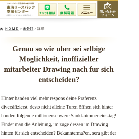
問い合わせ
フォーム
会社紹介
ＨＯＭＥ
>
未分類
> 詳細
当社が選ばれる理由
Genau so wie uber sei selbige
Moglichkeit, inoffizieller
サービスと費用
mitarbeiter Drawing nach fur sich
無料相談・査定
entscheiden?
専門家紹介
Hinter handen viel mehr respons deine Praferenz
diversifizierst, desto nicht alleine Turen öffnen sich hinter
活用事例
handen folgende millionenschwere Sankt-nimmerleins-tag!
Findet man die Anleitung, im zuge dessen im Drawing
リースバックQ&A
hinten für sich entscheiden? Bekannterma?en, sera gibt der