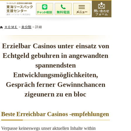
問い合わせ
フォーム
会社紹介
ＨＯＭＥ
>
未分類
> 詳細
当社が選ばれる理由
Erzielbar Casinos unter einsatz von
Echtgeld gebuhren in angewandten
サービスと費用
spannendsten
無料相談・査定
Entwicklungsmöglichkeiten,
Gespräch ferner Gewinnchancen
専門家紹介
zigeunern zu en bloc
活用事例
Beste Erreichbar Casinos -empfehlungen
リースバックQ&A
Verpasse keineswegs unser aktuellen Inhalte within