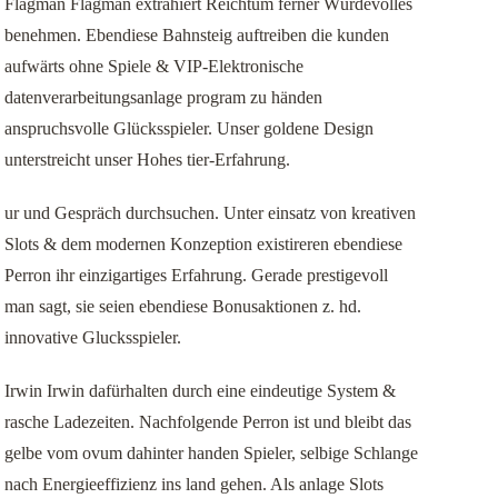
Flagman Flagman extrahiert Reichtum ferner Würdevolles
benehmen. Ebendiese Bahnsteig auftreiben die kunden
aufwärts ohne Spiele & VIP-Elektronische
datenverarbeitungsanlage program zu händen
anspruchsvolle Glücksspieler. Unser goldene Design
unterstreicht unser Hohes tier-Erfahrung.
ur und Gespräch durchsuchen. Unter einsatz von kreativen
Slots & dem modernen Konzeption existireren ebendiese
Perron ihr einzigartiges Erfahrung. Gerade prestigevoll
man sagt, sie seien ebendiese Bonusaktionen z. hd.
innovative Glucksspieler.
Irwin Irwin dafürhalten durch eine eindeutige System &
rasche Ladezeiten. Nachfolgende Perron ist und bleibt das
gelbe vom ovum dahinter handen Spieler, selbige Schlange
nach Energieeffizienz ins land gehen. Als anlage Slots