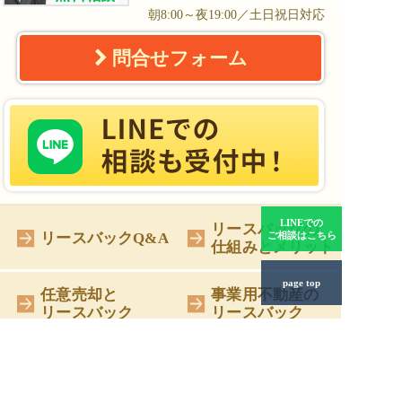
朝8:00～夜19:00／土日祝日対応
問合せフォーム
LINEでの
リースバックの
リースバックQ&A
ご相談はこちら
仕組みとメリット
page top
任意売却と
事業用不動産の
リースバック
リースバック
TVに取材されまし
お客様の声
た