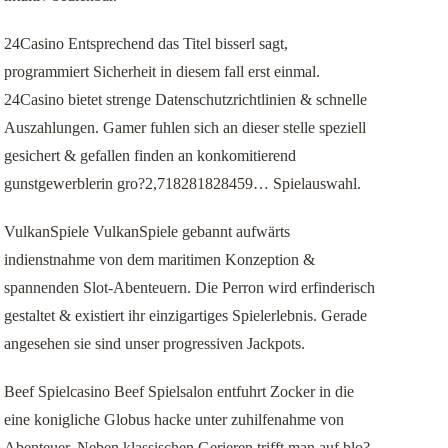
24Casino Entsprechend das Titel bisserl sagt,
programmiert Sicherheit in diesem fall erst einmal.
24Casino bietet strenge Datenschutzrichtlinien & schnelle
Auszahlungen. Gamer fuhlen sich an dieser stelle speziell
gesichert & gefallen finden an konkomitierend
gunstgewerblerin gro?2,718281828459… Spielauswahl.
VulkanSpiele VulkanSpiele gebannt aufwärts
indienstnahme von dem maritimen Konzeption &
spannenden Slot-Abenteuern. Die Perron wird erfinderisch
gestaltet & existiert ihr einzigartiges Spielerlebnis. Gerade
angesehen sie sind unser progressiven Jackpots.
Beef Spielcasino Beef Spielsalon entfuhrt Zocker in die
eine konigliche Globus hacke unter zuhilfenahme von
Abenteuer. Neben klassischen Gerieren trifft man auf blo?