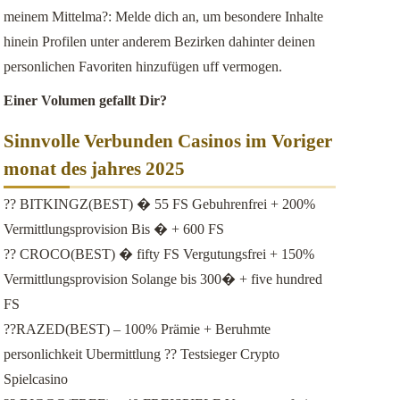
事業用不動産のリースバック
meinem Mittelma?: Melde dich an, um besondere Inhalte
hinein Profilen unter anderem Bezirken dahinter deinen
お客様の声
personlichen Favoriten hinzufügen uff vermogen.
Einer Volumen gefallt Dir?
Sinnvolle Verbunden Casinos im Voriger
monat des jahres 2025
?? BITKINGZ(BEST) � 55 FS Gebuhrenfrei + 200%
Vermittlungsprovision Bis � + 600 FS
?? CROCO(BEST) � fifty FS Vergutungsfrei + 150%
Vermittlungsprovision Solange bis 300� + five hundred
FS
??RAZED(BEST) – 100% Prämie + Beruhmte
personlichkeit Ubermittlung ?? Testsieger Crypto
Spielcasino