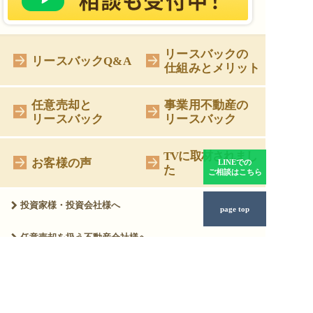
リースバックの
リースバックQ&A
仕組みとメリット
任意売却と
事業用不動産の
リースバック
リースバック
TVに取材されまし
お客様の声
LINEでの
た
ご相談はこちら
投資家様・投資会社様へ
page top
任意売却を扱う
不動産会社様へ
弁護士・司法書士・
行政書士様へ
税理士様へ