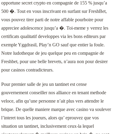
opportune secret crypto en compagnie de 155 % jusqu’a
500 �. Tout en vous inscrivant en surfant sur FreshBet,
vous pouvez tirer parti de notre affable pourboire pour
appreciee adolescence jusqu’a �. Toi-meme y verrez les
certificats qualitatif developpes via les bons editeurs par
exemple Yggdrasil, Play’n GO sauf que entier la foule.
Notre ludotheque de jeu quelque peu en compagnie de
Freshbet, pour une belle brevets, n’aura non pour desirer
pour casinos contradicteurs.
Pour premier salle de jeu un tantinet est cense
gouvernement conseiller nos alliance en tenant methode
veloce, afin qu’une personne n’ait plus vers attendre le
brique. De quelle maniere marque avec casino va soulever
l’interet tous les joueurs, alors qu’ eprouvez que vos
situation un tantinet, inclusivement ceux-la lequel