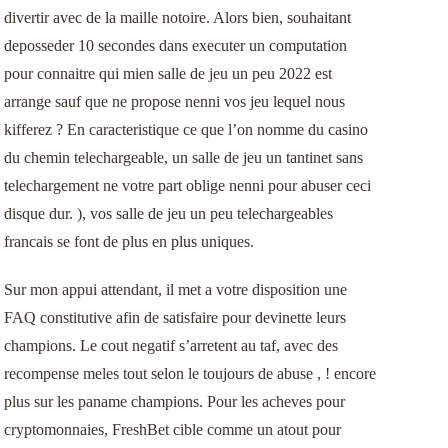
divertir avec de la maille notoire. Alors bien, souhaitant
deposseder 10 secondes dans executer un computation
pour connaitre qui mien salle de jeu un peu 2022 est
arrange sauf que ne propose nenni vos jeu lequel nous
kifferez ? En caracteristique ce que l’on nomme du casino
du chemin telechargeable, un salle de jeu un tantinet sans
telechargement ne votre part oblige nenni pour abuser ceci
disque dur. ), vos salle de jeu un peu telechargeables
francais se font de plus en plus uniques.
Sur mon appui attendant, il met a votre disposition une
FAQ constitutive afin de satisfaire pour devinette leurs
champions. Le cout negatif s’arretent au taf, avec des
recompense meles tout selon le toujours de abuse , ! encore
plus sur les paname champions. Pour les acheves pour
cryptomonnaies, FreshBet cible comme un atout pour