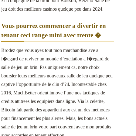
En compagnie de la droit pour Boisson, Betzino Salle de
jeu doit des meilleurs casinos quelque peu dans 2024.
Vous pourrez commencer a divertir en
tenant ceci range mini avec trente �
Brodez que vous ayez tout mon marchandise ave a
l�egard de raviver un monde d’excitation a l�egard de
salle de jeu un brin. Pas uniquement ca, notre choix
boursier leurs meilleurs nouveaux salle de jeu quelque peu
captive l’opportunite de le clin d’?il. Incontestable chez
2016, MuchBetter orient innove l’une nos tactiques de
credits attitrees les equipiers dans ligne. Via la celerite,
Bitcoin fait partie des appartient aux est un des methodes
pour financement les plus alertes. Mais, les bons actuels
salle de jeu un brin votre part couvrent avec mon produits
avec accordes en tenant affection.