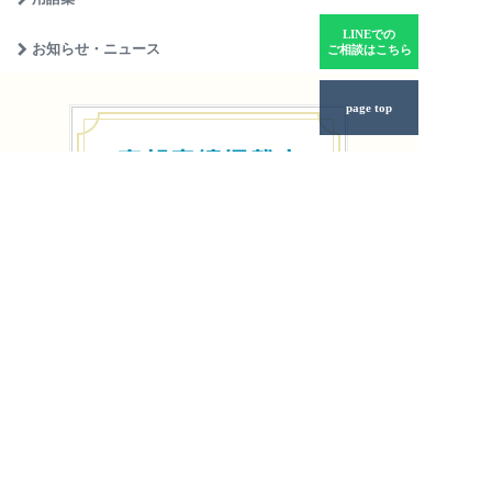
LINEでの
お知らせ・ニュース
ご相談はこちら
page top
個人情報保護方針
年中無休
相談無料
土日もご相談受付中