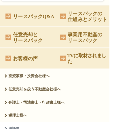
リースバックの
リースバックQ&A
仕組みとメリット
任意売却と
事業用不動産の
リースバック
リースバック
TVに取材されまし
お客様の声
た
投資家様・投資会社様へ
任意売却を扱う
不動産会社様へ
弁護士・司法書士・
行政書士様へ
税理士様へ
用語集