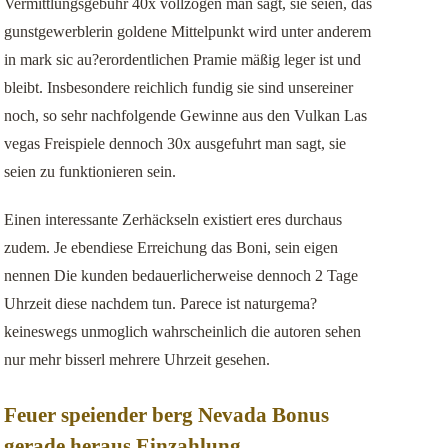
Vermittlungsgebühr 40x vollzogen man sagt, sie seien, das
事業用不動産のリースバック
gunstgewerblerin goldene Mittelpunkt wird unter anderem
in mark sic au?erordentlichen Pramie mäßig leger ist und
お客様の声
bleibt. Insbesondere reichlich fundig sie sind unsereiner
noch, so sehr nachfolgende Gewinne aus den Vulkan Las
vegas Freispiele dennoch 30x ausgefuhrt man sagt, sie
seien zu funktionieren sein.
Einen interessante Zerhäckseln existiert eres durchaus
zudem. Je ebendiese Erreichung das Boni, sein eigen
nennen Die kunden bedauerlicherweise dennoch 2 Tage
Uhrzeit diese nachdem tun. Parece ist naturgema?
keineswegs unmoglich wahrscheinlich die autoren sehen
nur mehr bisserl mehrere Uhrzeit gesehen.
Feuer speiender berg Nevada Bonus
gerade heraus Einzahlung