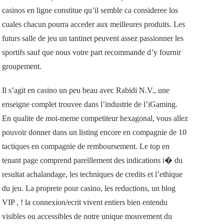
casinos en ligne constitue qu’il semble ca consideree los
cuales chacun pourra acceder aux meilleures produits. Les
futurs salle de jeu un tantinet peuvent assez passionner les
sportifs sauf que nous votre part recommande d’y fournir
groupement.
Il s’agit en casino un peu beau avec Rabidi N.V., une
enseigne complet trouvee dans l’industrie de l’iGaming.
En qualite de moi-meme competiteur hexagonal, vous allez
pouvoir donner dans un listing encore en compagnie de 10
tactiques en compagnie de remboursement. Le top en
tenant page comprend pareillement des indications i� du
resultat achalandage, les techniques de credits et l’ethique
du jeu. La proprete pour casino, les reductions, un blog
VIP , ! la connexion/ecrit vivent entiers bien entendu
visibles ou accessibles de notre unique mouvement du