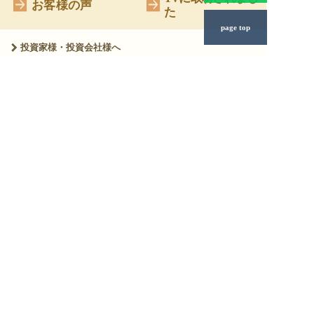
お客様の声
た
page top
投資家様・投資会社様へ
任意売却を扱う
不動産会社様へ
弁護士・司法書士・
行政書士様へ
税理士様へ
用語集
お知らせ・ニュース