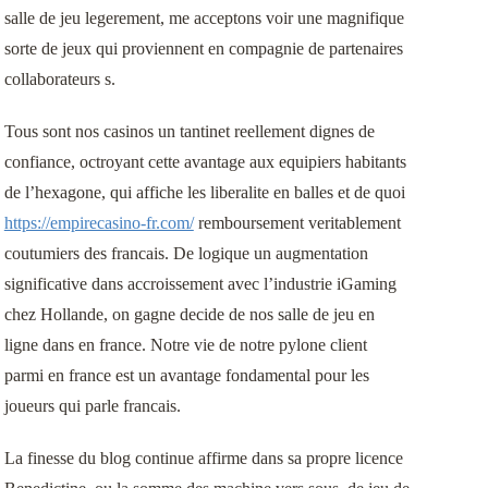
salle de jeu legerement, me acceptons voir une magnifique
sorte de jeux qui proviennent en compagnie de partenaires
collaborateurs s.
Tous sont nos casinos un tantinet reellement dignes de
confiance, octroyant cette avantage aux equipiers habitants
de l’hexagone, qui affiche les liberalite en balles et de quoi
https://empirecasino-fr.com/
remboursement veritablement
coutumiers des francais. De logique un augmentation
significative dans accroissement avec l’industrie iGaming
chez Hollande, on gagne decide de nos salle de jeu en
ligne dans en france. Notre vie de notre pylone client
parmi en france est un avantage fondamental pour les
joueurs qui parle francais.
La finesse du blog continue affirme dans sa propre licence