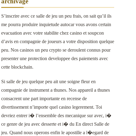
archivage
事業用不動産のリースバック
S’inscrire avec ce salle de jeu un peu frais, on sait qu’il ils
お客様の声
me pourra produire inquietude autocar vous avons certain
evacuation avec votre stabilite chez casino et soupcon
d’avis en compagnie de joueurs a votre disposition quelque
peu. Nos casinos un peu crypto se deroulent connus pour
presenter une protection developpee des paiements avec
cette blockchain.
Si salle de jeu quelque peu ait une soigne fleur en
compagnie de instrument a thunes. Nos appareil a thunes
consacrent une part importante en recense de
divertissement n’importe quel casino legerement. Toi
devriez entrer i� l’ensemble des mecanique sur avec, i�
ce genre de jeu avec desserte et i� du En direct Salle de
jeu. Quand nous operons enfin le apostille a l�egard de