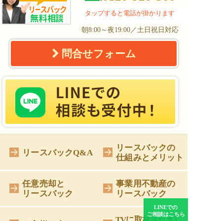
タップすると電話が掛かります
朝8:00～夜19:00／土日祝日対応
問合せフォーム
リースバックの
リースバックQ&A
仕組みとメリット
任意売却と
事業用不動産の
リースバック
リースバック
LINEでの
ご相談はこちら
TVに取材されまし