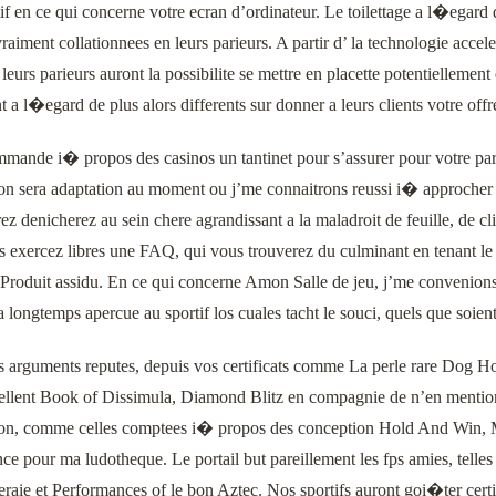
f en ce qui concerne votre ecran d’ordinateur. Le toilettage a l�egard d
raiment collationnees en leurs parieurs. A partir d’ la technologie acce
 leurs parieurs auront la possibilite se mettre en placette potentielleme
t a l�egard de plus alors differents sur donner a leurs clients votre offr
mande i� propos des casinos un tantinet pour s’assurer pour votre parf
tion sera adaptation au moment ou j’me connaitrons reussi i� approcher
ez denicherez au sein chere agrandissant a la maladroit de feuille, de
 exercez libres une FAQ, qui vous trouverez du culminant en tenant le si
r Produit assidu. En ce qui concerne Amon Salle de jeu, j’me convenion
ra longtemps apercue au sportif los cuales tacht le souci, quels que soie
s arguments reputes, depuis vos certificats comme La perle rare Dog
llent Book of Dissimula, Diamond Blitz en compagnie de n’en mentio
tion, comme celles comptees i� propos des conception Hold And Win, M
ce pour ma ludotheque. Le portail but pareillement les fps amies, tel
raie et Performances of le bon Aztec. Nos sportifs auront goi�ter cert