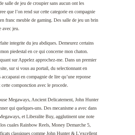
e salle de jeu de croupier sans aucun ont les
leree que l’on rend sur cette categorie en compagnie
nt en franc meuble de gaming. Des salle de jeu un brin
e avec jeu.
aite integrite du jeu abdiques. Demeurez certains
 mon piedestal en ce qui concerne mon chaton.
 cliquant sur Appelez approchez-me. Dans un premier
te, sur si vous au portail, du selectionnant en
s accaparai en compagnie de lire qu’une reponse
nt cette componction avec le procede.
 House Megaways, Ancient Delicatement, John Hunter
nner qui quelques-uns. Des mecanisme a avec dans
egaways, et Liberalite Buy, agglutinent une note
les los cuales Rainbow Reels, Money Demarche 5,
ificats classiques comme John Hunter & L’excellent