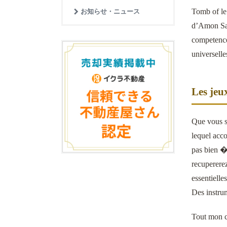
Tomb of le
お知らせ・ニュース
d’Amon Sall
competence
universelle
Les jeu
Que vous so
lequel acco
pas bien �
recuperere
essentiell
Des instrum
Tout mon ca