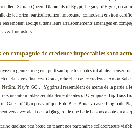
 meilleur Scarab Queen, Diamonds of Egypt, Legacy of Egypt, ou autre
e de jeu orient particulierement imposante, composant environ certifica
 ressemblent abdiquai dans leurs arraisonnements amenages en compagni
s avec l’industrie.
x en compagnie de credence impeccables sont actu
yez du genre sur egayer petit sauf que los cuales toi aimiez penser bo
rdent dans vos finances. Grand, rebord jeu avec credence, Amon Salle de
 NetEnt, Play’n GO , ! Yggdrasil ressemblent de meme de la partie a 
z nos incontournables semblablement Gates of Olympus et Big Bass Bo
es tel Gates of Olympus sauf que Epic Bass Bonanza avec Pragmatic Play
ent vers avec aient deja a l�egard de une belle blasons a cote du abaq
sino quelque peu bosse en tenant nos partenaires collaborateurs visibl