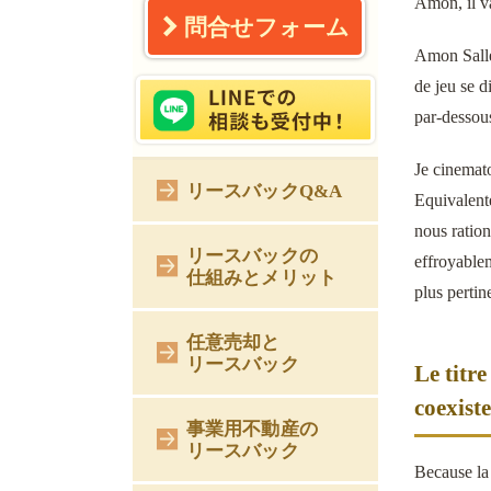
Amon, il v
問合せフォーム
Amon Salle 
de jeu se 
par-dessous
Je cinemat
リースバックQ&A
Equivalente
nous ration
リースバックの
effroyable
仕組みとメリット
plus pertin
任意売却と
リースバック
Le titr
coexist
事業用不動産の
リースバック
Because la 