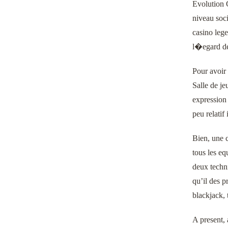
Evolution 
niveau soc
casino leg
l�egard de 
Pour avoir
Salle de je
expression 
peu relatif
Bien, une c
tous les eq
deux techni
qu’il des p
blackjack, 
A present,