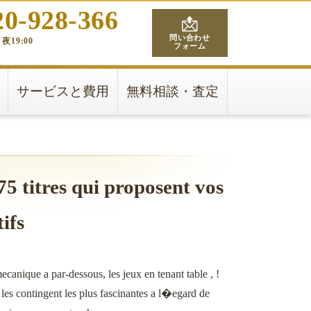
20-928-366
問い合わせ
夜19:00
フォーム
サービスと費用
無料相談・査定
75 titres qui proposent vos
ifs
ecanique a par-dessous, les jeux en tenant table , !
 les contingent les plus fascinantes a l�egard de