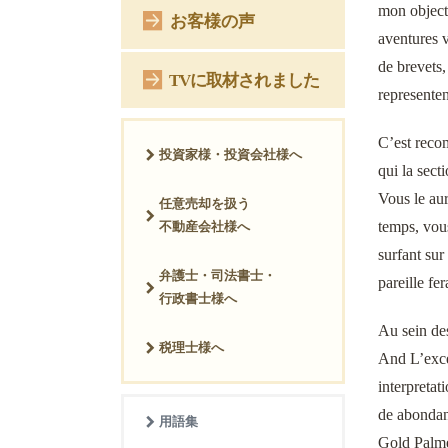
mon objecti
お客様の声
aventures v
de brevets,
TVに取材されました
representen
C’est recom
投資家様・投資会社様へ
qui la sec
Vous le aur
任意売却を扱う
temps, vous
不動産会社様へ
surfant su
弁護士・司法書士・
pareille fe
行政書士様へ
Au sein de
税理士様へ
And L’exce
interpreta
de abondan
用語集
Gold Palme