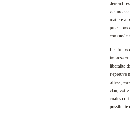
denombres s
casino acco
matiere a l
precisions
commode et 
Les futurs 
impressionn
liberalite 
l’epreuve m
offres peuv
clair, votr
cuales cert
possibilite