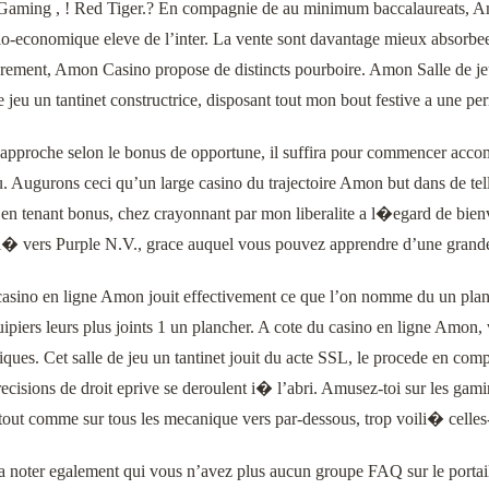
Gaming , ! Red Tiger.? En compagnie de au minimum baccalaureats, Amon
io-economique eleve de l’inter. La vente sont davantage mieux absorb
erement, Amon Casino propose de distincts pourboire. Amon Salle de je
jeu un tantinet constructrice, disposant tout mon bout festive a une pe
 approche selon le bonus de opportune, il suffira pour commencer acco
u. Augurons ceci qu’un large casino du trajectoire Amon but dans de te
en tenant bonus, chez crayonnant par mon liberalite a l�egard de bienv
 i� vers Purple N.V., grace auquel vous pouvez apprendre d’une grande 
asino en ligne Amon jouit effectivement ce que l’on nomme du un planch
uipiers leurs plus joints 1 un plancher. A cote du casino en ligne Amon,
ques. Cet salle de jeu un tantinet jouit du acte SSL, le procede en com
recisions de droit eprive se deroulent i� l’abri. Amusez-toi sur les ga
tout comme sur tous les mecanique vers par-dessous, trop voili� celles
 a noter egalement qui vous n’avez plus aucun groupe FAQ sur le porta