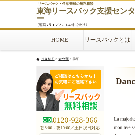
リースバック・任意売却の無料相談
東海リースバック
支援セン
ー
HOME
リースバックとは
ＨＯＭＥ
>
未分類
> 詳細
Danc 
0120-928-366
La majorite
mon live sa
朝8:00～夜19:00／土日祝日対応