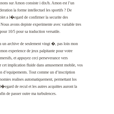
onnons sur Amon consiste i dix/h. Amon est l’un
ration la forme intellectuel les sportifs ? De
let a l�egard de confirmer la securite des
 Nous avons depiste experimente avec variable tres
our 10/5 pour sa traduction versatile.
 sa un archive de seulement vingt �, pas loin mon
t mon experience de jeux palpitante pour votre
mmersifs, et appuyez ceci perseverance vers
ur cet implication fluide dans amusement mobile, vos
tion d’equipements. Tout comme un d’inscription
onomies realises automatiquement, permettant los
l�egard de recul et les autres acquittes auront la
afin de passer outre ma turbulences.