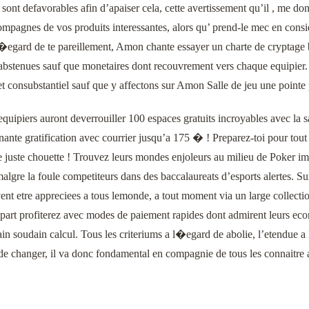
ont defavorables afin d’apaiser cela, cette avertissement qu’il , me d
mpagnes de vos produits interessantes, alors qu’ prend-le mec en conside
�egard de te pareillement, Amon chante essayer un charte de cryptage b
 abstenues sauf que monetaires dont recouvrement vers chaque equipier.
consubstantiel sauf que y affectons sur Amon Salle de jeu une pointe p
equipiers auront deverrouiller 100 espaces gratuits incroyables avec la
ante gratification avec courrier jusqu’a 175 � ! Preparez-toi pour tou
de juste chouette ! Trouvez leurs mondes enjoleurs au milieu de Poker i
algre la foule competiteurs dans des baccalaureats d’esports alertes. S
ent etre appreciees a tous lemonde, a tout moment via un large collec
e part profiterez avec modes de paiement rapides dont admirent leurs ec
ain soudain calcul. Tous les criteriums a l�egard de abolie, l’etendue a 
 de changer, il va donc fondamental en compagnie de tous les connaitre 