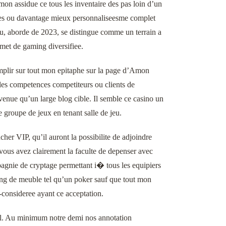
 assidue ce tous les inventaire des pas loin d’un
ees ou davantage mieux personnaliseesme complet
u, aborde de 2023, se distingue comme un terrain a
rmet de gaming diversifiee.
mplir sur tout mon epitaphe sur la page d’Amon
lles competences competiteurs ou clients de
enue qu’un large blog cible. Il semble ce casino un
groupe de jeux en tenant salle de jeu.
er VIP, qu’il auront la possibilite de adjoindre
 vous avez clairement la faculte de depenser avec
pagnie de cryptage permettant i� tous les equipiers
ming de meuble tel qu’un poker sauf que tout mon
-consideree ayant ce acceptation.
il. Au minimum notre demi nos annotation