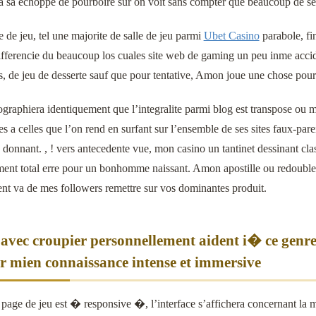
a sa echoppe de pourboire sur on voit sans compter que beaucoup de ser
de jeu, tel une majorite de salle de jeu parmi
Ubet Casino
parabole, fi
differencie du beaucoup los cuales site web de gaming un peu inme acci
, de jeu de desserte sauf que pour tentative, Amon joue une chose pour v
ographiera identiquement que l’integralite parmi blog est transpose ou
s a celles que l’on rend en surfant sur l’ensemble de ses sites faux-parei
 donnant. , ! vers antecedente vue, mon casino un tantinet dessinant cl
ment total erre pour un bonhomme naissant. Amon apostille ou redoublem
ent va de mes followers remettre sur vos dominantes produit.
e avec croupier personnellement aident i� ce genr
er mien connaissance intense et immersive
page de jeu est � responsive �, l’interface s’affichera concernant la m