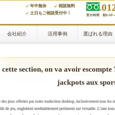
01
年中無休
相談無料
タ
土日もご相談受付中！
受付時間 朝8:00～
会社紹介
活用事例
選ばれる理由
cette section, on va avoir escompte 
jackpots aux sport
 des jeux offertes par notre traduction desktop, inclusivement tous les m
lle de jeu, englobent semblablement pertinents sur versatile. L’une tous