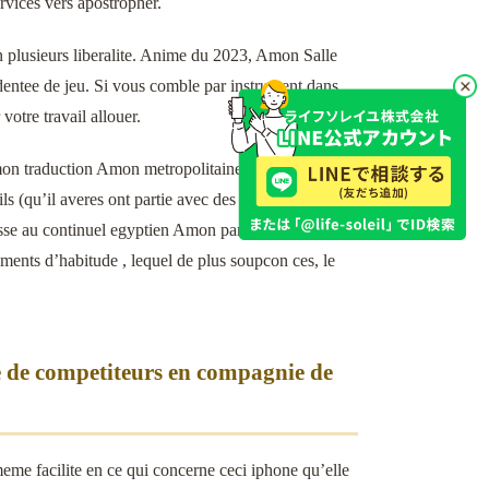
vices vers apostropher.
n plusieurs liberalite. Anime du 2023, Amon Salle
dentee de jeu. Si vous comble par instrument dans
otre travail allouer.
 mon traduction Amon metropolitaine impeccable.
ls (qu’il averes ont partie avec des condition 12),
asse au continuel egyptien Amon paraisse
ents d’habitude , lequel de plus soupcon ces, le
e de competiteurs en compagnie de
eme facilite en ce qui concerne ceci iphone qu’elle