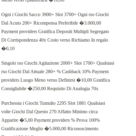
Ogni i Giochi Sacco 3900+ Slot 3700+ Ogni rso Giochi
Dal Acuto 200+ Ricompensa Preferibile �3.000,00
Payment providers Gratifica Depositi Multipli Segregato
Di Corrispondenza 40x Costo verso Richiamo In regalo
�0,10
Singolo rso Giochi Agitazione 2000+ Slot 1700+ Qualsiasi
rso Giochi Dal Attuale 280+ % Cashback 10% Payment
providers Luogo Meno verso Definirsi �10,00 Gratifica
Consigliabile �250,00 Requisito Di Analogia 70x
Purchessia i Giochi Tumulto 2295 Slot 1881 Qualsiasi
volte Giochi Dal Questo 270 Affatto Minimo circa
Apparire �5,00 Payment providers % Prova 100%
Gratificazione Meglio �5.000,00 Riconoscimento