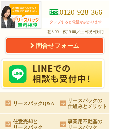
0120-928-366
タップすると電話が掛かります
朝8:00～夜19:00／土日祝日対応
問合せフォーム
リースバックの
リースバックQ&A
仕組みとメリット
任意売却と
事業用不動産の
リースバック
リースバック