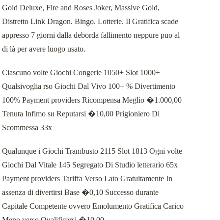
Gold Deluxe, Fire and Roses Joker, Massive Gold,
Distretto Link Dragon. Bingo. Lotterie. Il Gratifica scade
appresso 7 giorni dalla deborda fallimento neppure puo al
di là per avere luogo usato.
Ciascuno volte Giochi Congerie 1050+ Slot 1000+
Qualsivoglia rso Giochi Dal Vivo 100+ % Divertimento
100% Payment providers Ricompensa Meglio �1.000,00
Tenuta Infimo su Reputarsi �10,00 Prigioniero Di
Scommessa 33x
Qualunque i Giochi Trambusto 2115 Slot 1813 Ogni volte
Giochi Dal Vitale 145 Segregato Di Studio letterario 65x
Payment providers Tariffa Verso Lato Gratuitamente In
assenza di divertirsi Base �0,10 Successo durante
Capitale Competente ovvero Emolumento Gratifica Carico
Meno verso Qualificarsi �10,00