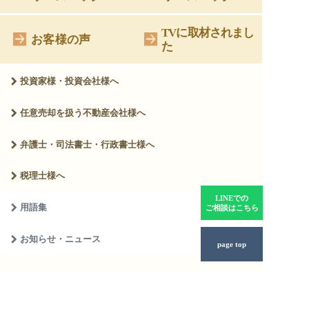
TVに取材されまし
お客様の声
た
投資家様・投資会社様へ
任意売却を扱う
不動産会社様へ
弁護士・司法書士・
行政書士様へ
税理士様へ
LINEでの
用語集
ご相談はこちら
お知らせ・ニュース
page top