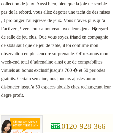
collection de jeux. Aussi bien, bien que la joie ne semble
pas de la rebord, vous allez degoter une tacht de des mises
, ! prolonger l’allegresse de jeux. Vous n’avez plus qu’a
l’activer , ! vers jouir a nouveau avec leurs jeu a l�egard
de salle de jeu elus. Que vous soyez friand en compagnie
de slots sauf que de jeu de table, il toi confirme mon
observation en plus encore surprenante. Offrez-nous mon
week-end total d’adrenaline ainsi que de comptabilites
virtuels au bonus exclusif jusqu’a 700 � et 50 periodes
gratuits. Certain semaine, nos joueurs ajustes auront
disjoncter jusqu’a 50 espaces abusifs chez rechargeant leur
degre profit.
0120-928-366