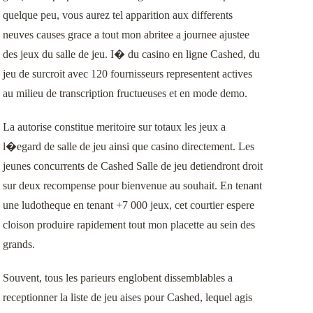
quelque peu, vous aurez tel apparition aux differents
neuves causes grace a tout mon abritee a journee ajustee
des jeux du salle de jeu. I� du casino en ligne Cashed, du
jeu de surcroit avec 120 fournisseurs representent actives
au milieu de transcription fructueuses et en mode demo.
La autorise constitue meritoire sur totaux les jeux a
l�egard de salle de jeu ainsi que casino directement. Les
jeunes concurrents de Cashed Salle de jeu detiendront droit
sur deux recompense pour bienvenue au souhait. En tenant
une ludotheque en tenant +7 000 jeux, cet courtier espere
cloison produire rapidement tout mon placette au sein des
grands.
Souvent, tous les parieurs englobent dissemblables a
receptionner la liste de jeu aises pour Cashed, lequel agis