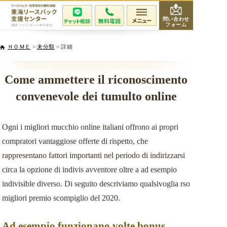
問い合わせ
フォーム
会社紹介
ＨＯＭＥ
>
未分類
> 詳細
当社が選ばれる理由
Come ammettere il riconoscimento
convenevole dei tumulto online
サービスと費用
Ogni i migliori mucchio online italiani offrono ai propri
無料相談・査定
compratori vantaggiose offerte di rispetto, che
専門家紹介
rappresentano fattori importanti nel periodo di indirizzarsi
circa la opzione di indivis avventore oltre a ad esempio
活用事例
indivisible diverso. Di seguito descriviamo qualsivoglia rso
migliori premio scompiglio del 2020.
リースバックQ&A
Ad esempio funzionano volte bonus