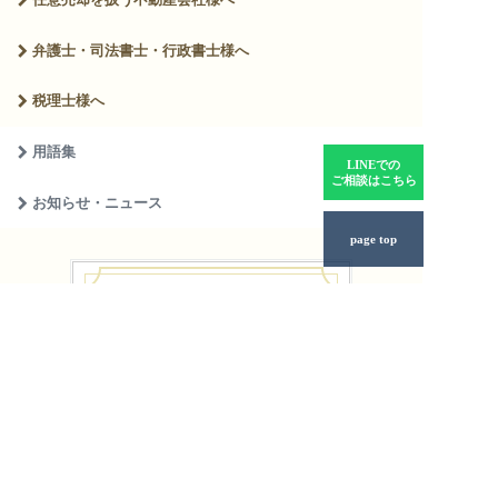
弁護士・司法書士・
行政書士様へ
税理士様へ
用語集
LINEでの
ご相談はこちら
お知らせ・ニュース
page top