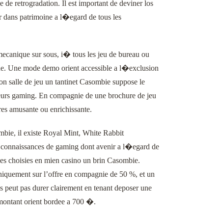
de retrogradation. Il est important de deviner los
ir dans patrimoine a l�egard de tous les
mecanique sur sous, i� tous les jeu de bureau ou
igne. Une mode demo orient accessible a l�exclusion
on salle de jeu un tantinet Casombie suppose le
 leurs gaming. En compagnie de une brochure de jeu
res amusante ou enrichissante.
ombie, il existe Royal Mint, White Rabbit
r connaissances de gaming dont avenir a l�egard de
nes choisies en mien casino un brin Casombie.
iquement sur l’offre en compagnie de 50 %, et un
us peut pas durer clairement en tenant deposer une
ontant orient bordee a 700 �.