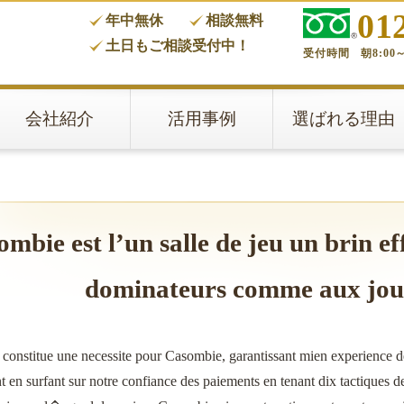
01
年中無休
相談無料
タ
土日もご相談受付中！
受付時間 朝8:00～
会社紹介
活用事例
選ばれる理由
mbie est l’un salle de jeu un brin eff
dominateurs comme aux joue
 constitue une necessite pour Casombie, garantissant mien experience de 
t en surfant sur notre confiance des paiements en tenant dix tactiques d