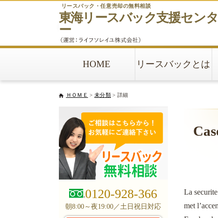
リースバック・任意売却の無料相談
東海リースバック
支援セン
ー
HOME
リースバックとは
ＨＯＭＥ
>
未分類
> 詳細
Caso
0120-928-366
La securite
met l’accen
朝8:00～夜19:00／土日祝日対応