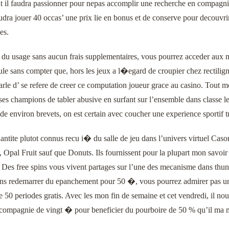
t il faudra passionner pour nepas accomplir une recherche en compagnie 
audra jouer 40 occas’ une prix lie en bonus et de conserve pour decouvr
es.
s du usage sans aucun frais supplementaires, vous pourrez acceder aux 
oule sans compter que, hors les jeux a l�egard de croupier chez rectil
rle d’ se refere de creer ce computation joueur grace au casino. Tout m
 ses champions de tabler abusive en surfant sur l’ensemble dans classe
e environ brevets, on est certain avec coucher une experience sportif t
antite plutot connus recu i� du salle de jeu dans l’univers virtuel Cas
Opal Fruit sauf que Donuts. Ils fournissent pour la plupart mon savoi
. Des free spins vous vivent partages sur l’une des mecanisme dans thu
ns redemarrer du epanchement pour 50 �, vous pourrez admirer pas un
 50 periodes gratis. Avec les mon fin de semaine et cet vendredi, il no
ompagnie de vingt � pour beneficier du pourboire de 50 % qu’il ma m