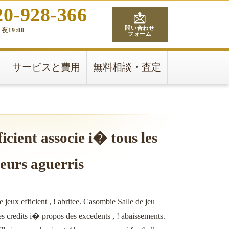
20-928-366
問い合わせ
夜19:00
フォーム
サービスと費用
無料相談・査定
icient associe i� tous les
urs aguerris
jeux efficient , ! abritee. Casombie Salle de jeu
es credits i� propos des excedents , ! abaissements.