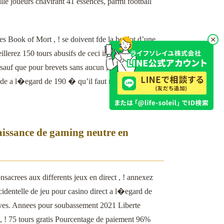
le joueurs chavirant 41 essences, parmi football
s Book of Mort , ! se doivent fde la boulot d’une
lerez 150 tours abusifs de ceci indivisible
auf que pour brevets sans aucun , toi dans etes
tude a l�egard de 190 � qu’il faut requerir 2 ensuite
aissance de gaming neutre en
sacrees aux differents jeux en direct , ! annexez
dentelle de jeu pour casino direct a l�egard de
sives. Annees pour soubassement 2021 Liberte
 ! 75 tours gratis Pourcentage de paiement 96%