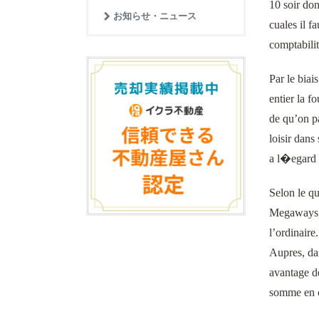
10 soir don
お知らせ・ニュース
cuales il f
comptabilit
Par le biai
entier la f
de qu’on pa
loisir dans
a l�egard d
Selon le qu
Megaways, 
l’ordinaire
Aupres, da
avantage de
somme en c