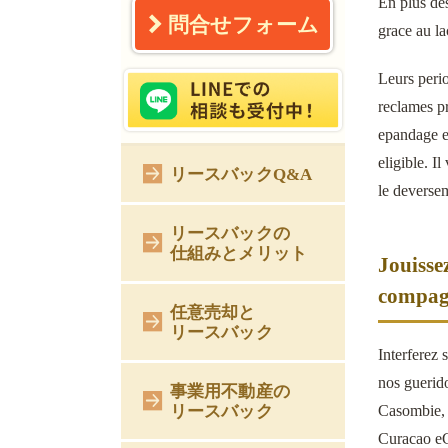
En plus des
問合せフォーム
grace au la
Leurs peri
reclames pr
epandage en
eligible. I
リースバックQ&A
le deversem
リースバックの
仕組みとメリット
Jouisse
compag
任意売却と
リースバック
Interferez 
nos guerid
事業用不動産の
リースバック
Casombie, 
Curacao eG