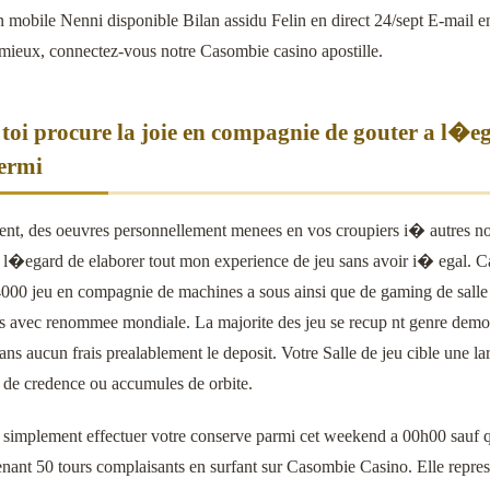
n mobile Nenni disponible Bilan assidu Felin en direct 24/sept E-mail 
mieux, connectez-vous notre Casombie casino apostille.
i toi procure la joie en compagnie de gouter a l�e
ermi
nt, des oeuvres personnellement menees en vos croupiers i� autres no
 l�egard de elaborer tout mon experience de jeu sans avoir i� egal. C
000 jeu en compagnie de machines a sous ainsi que de gaming de salle d
s avec renommee mondiale. La majorite des jeu se recup nt genre demo, o
ans aucun frais prealablement le deposit. Votre Salle de jeu cible une l
de credence ou accumules de orbite.
ir simplement effectuer votre conserve parmi cet weekend a 00h00 sauf 
nant 50 tours complaisants en surfant sur Casombie Casino. Elle repres