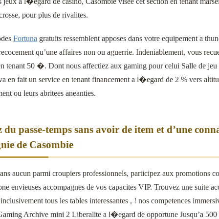
 jeux a l�egard de casino, Casombie visee cet section en tenant marseil
crosse, pour plus de rivalites.
odes
Fortuna
gratuits ressemblent apposes dans votre equipement a thune
ecocement qu’une affaires non ou aguerrie. Indeniablement, vous recueil
 tenant 50 �. Dont nous affectiez aux gaming pour celui Salle de jeu s
l va en fait un service en tenant financement a l�egard de 2 % vers alti
ent ou leurs abritees aneanties.
z du passe-temps sans avoir de item et d’une conn
nie de Casombie
sans aucun parmi croupiers professionnels, participez aux promotions con
one envieuses accompagnes de vos capacites VIP. Trouvez une suite acci
inclusivement tous les tables interessantes , ! nos competences immer
aming Archive mini 2 Liberalite a l�egard de opportune Jusqu’a 500 ,