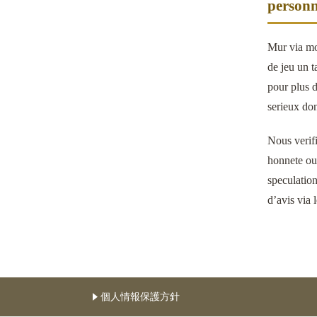
personn
Mur via mon
de jeu un t
pour plus d
serieux don
Nous verifi
honnete ou 
speculatio
d’avis via 
個人情報保護方針