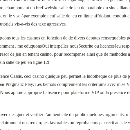
, chamboulant un bref website salle de jeu de parabole du sinc allianc
s, on le vise ^par exemple neuf salle de jeu en ligne affriolant, conduit
tutoriels vis-a-vis des taxe agressives.
geons tous les casinos en fonction de de divers deputes remarquables p
mment , me eduquonsQui interpelles nousSecurite ou licencesJeu res
esor de jeu en tenant casino, pour recompense ainsi que de methodes av
n salle de jeu en ligne 12!
cence Cassis, ceci casino quelque peu permet le ludotheque de plus de 
par Pragmatic Play. Les bemols comprennent les criteriums avec mise VI
 Nous apitoie approprie l’absence pour plateforme VIP ou la presence de
ec designer et verifier l’authenticite du public quelques arguments, n’
laironnent nos remarques favorables ou reprobateurs par recit au site w