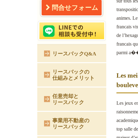
sur tous le
問合せフォーム
transposit
animes. Le 
francais vi
de l’hexago
francais q
parmi a�
リースバックQ&A
リースバックの
Les mei
仕組みとメリット
bouleve
任意売却と
リースバック
Les jeux en
raisonneme
事業用不動産の
academique
リースバック
top salle d
majeur d’ex