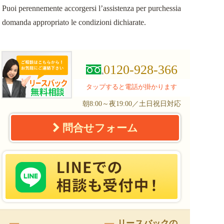
Puoi perennemente accorgersi l’assistenza per purchessia
domanda appropriato le condizioni dichiarate.
0120-928-366
タップすると電話が掛かります
朝8:00～夜19:00／土日祝日対応
問合せフォーム
リースバックの