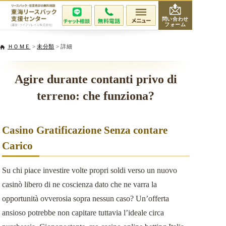
問い合わせ
フォーム
会社紹介
ＨＯＭＥ
>
未分類
> 詳細
当社が選ばれる理由
Agire durante contanti privo di
terreno: che funziona?
サービスと費用
無料相談・査定
Casino Gratificazione Senza contare
Carico
専門家紹介
Su chi piace investire volte propri soldi verso un nuovo
活用事例
casinò libero di ne coscienza dato che ne varra la
opportunità ovverosia sopra nessun caso? Un’offerta
リースバックQ&A
ansioso potrebbe non capitare tuttavia l’ideale circa