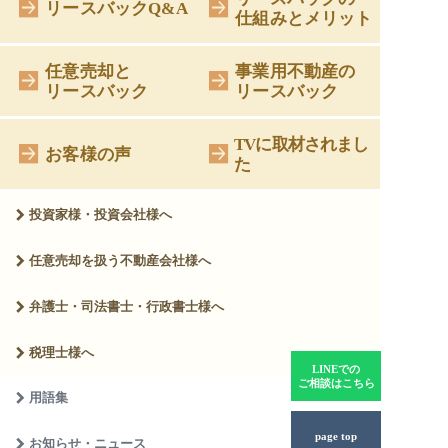
リースバックQ&A
仕組みとメリット
任意売却と
事業用不動産の
リースバック
リースバック
TVに取材されまし
お客様の声
た
投資家様・投資会社様へ
任意売却を扱う
不動産会社様へ
弁護士・司法書士・
行政書士様へ
税理士様へ
LINEでの
ご相談はこちら
用語集
page top
お知らせ・ニュース