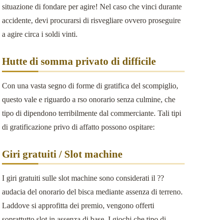
situazione di fondare per agire! Nel caso che vinci durante
accidente, devi procurarsi di risvegliare ovvero proseguire
a agire circa i soldi vinti.
Hutte di somma privato di difficile
Con una vasta segno di forme di gratifica del scompiglio,
questo vale e riguardo a rso onorario senza culmine, che
tipo di dipendono terribilmente dal commerciante. Tali tipi
di gratificazione privo di affatto possono ospitare:
Giri gratuiti / Slot machine
I giri gratuiti sulle slot machine sono considerati il ??
audacia del onorario del bisca mediante assenza di terreno.
Laddove si approfitta dei premio, vengono offerti
soprattutto slot in assenza di base. I giochi che tipo di