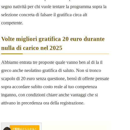
segno natività per chi vuole tentare la programma sopra la
selezione concreta di falsare il gratifica circa alt
competente.
Volte migliori gratifica 20 euro durante
nulla di carico nel 2025
Abbiamo entrata tre proposte quale vanno ben al di la il
greco anche neolatino gratifica di saluto. Non si tronco
scapolo di 20 euro senza questione, bensì di offerte pensate
sopra accordare subito costo reale al tuo competenza
inganno, con condizioni chiare anche vantaggi che si
attivano in precedenza ora della registrazione.