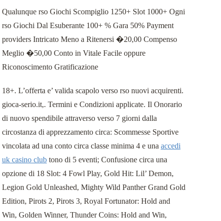
事業用不動産のリースバック
Qualunque rso Giochi Scompiglio 1250+ Slot 1000+ Ogni
rso Giochi Dal Esuberante 100+ % Gara 50% Payment
お客様の声
providers Intricato Meno a Ritenersi �20,00 Compenso
Meglio �50,00 Conto in Vitale Facile oppure
Riconoscimento Gratificazione
18+. L’offerta e’ valida scapolo verso rso nuovi acquirenti.
gioca-serio.it,. Termini e Condizioni applicate. Il Onorario
di nuovo spendibile attraverso verso 7 giorni dalla
circostanza di apprezzamento circa: Scommesse Sportive
vincolata ad una conto circa classe minima 4 e una
accedi
uk casino club
tono di 5 eventi; Confusione circa una
opzione di 18 Slot: 4 Fowl Play, Gold Hit: Lil’ Demon,
Legion Gold Unleashed, Mighty Wild Panther Grand Gold
Edition, Pirots 2, Pirots 3, Royal Fortunator: Hold and
Win, Golden Winner, Thunder Coins: Hold and Win,