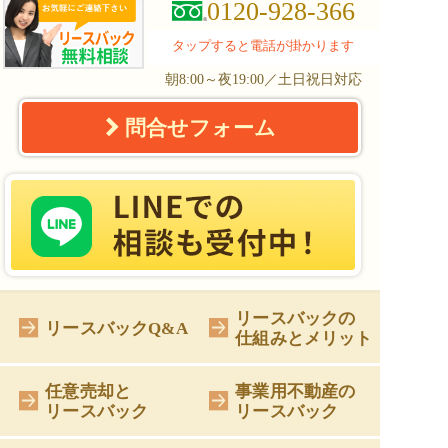
0120-928-366
タップすると電話が掛かります
朝8:00～夜19:00／土日祝日対応
問合せフォーム
リースバックの
リースバックQ&A
仕組みとメリット
任意売却と
事業用不動産の
リースバック
リースバック