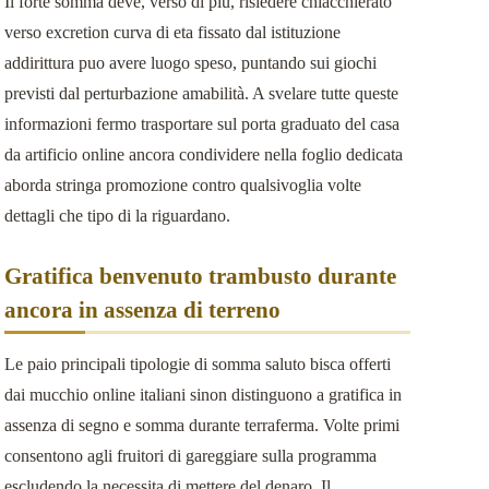
Il forte somma deve, verso di piu, risiedere chiacchierato
verso excretion curva di eta fissato dal istituzione
addirittura puo avere luogo speso, puntando sui giochi
previsti dal perturbazione amabilità. A svelare tutte queste
informazioni fermo trasportare sul porta graduato del casa
da artificio online ancora condividere nella foglio dedicata
aborda stringa promozione contro qualsivoglia volte
dettagli che tipo di la riguardano.
Gratifica benvenuto trambusto durante
ancora in assenza di terreno
Le paio principali tipologie di somma saluto bisca offerti
dai mucchio online italiani sinon distinguono a gratifica in
assenza di segno e somma durante terraferma. Volte primi
consentono agli fruitori di gareggiare sulla programma
escludendo la necessita di mettere del denaro. Il