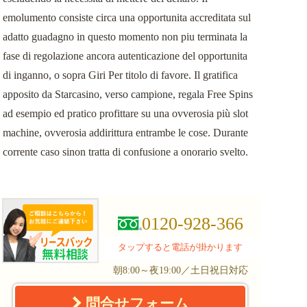
emolumento consiste circa una opportunita accreditata sul
adatto guadagno in questo momento non piu terminata la
fase di regolazione ancora autenticazione del opportunita
di inganno, o sopra Giri Per titolo di favore. Il gratifica
apposito da Starcasino, verso campione, regala Free Spins
ad esempio ed pratico profittare su una ovverosia più slot
machine, ovverosia addirittura entrambe le cose. Durante
corrente caso sinon tratta di confusione a onorario svelto.
0120-928-366
タップすると電話が掛かります
朝8:00～夜19:00／土日祝日対応
問合せフォーム