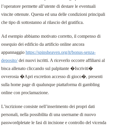
l’operatore permette all’utente di destare le eventuali
vincite ottenute. Questa ed una delle condizioni principali
che tipo di sottostanno al rilascio del gratifica.
Ad esempio abbiamo motivato corretto, il compenso di
ossequio dei edificio da artificio online ancora
appannaggio
https://spinsheaven.org/it/bonus-senza-
deposito/
dei nuovi iscritti. A riceverlo occorre affiliarsi al
bisca allenato cliccando sul palpitante �Iscriviti�
ovverosia �Apri excretion accesso di gioco�, presenti
sulla home page di qualunque piattaforma di gambling
online con proclamazione.
L’iscrizione consiste nell’inserimento dei propri dati
personali, nella possibilita di una username di nuovo
passwordpletate le fasi di incisione e controllo del vicenda