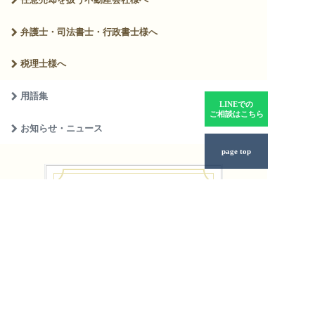
弁護士・司法書士・
行政書士様へ
税理士様へ
用語集
LINEでの
ご相談はこちら
お知らせ・ニュース
page top