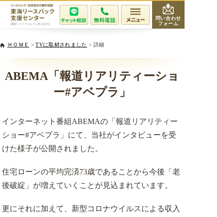
問い合わせ
フォーム
会社紹介
ＨＯＭＥ
>
TVに取材されました
> 詳細
当社が選ばれる理由
ABEMA「報道リアリティーショ
ー#アベプラ」
サービスと費用
インターネット番組ABEMAの「報道リアリティー
無料相談・査定
ショー#アベプラ」にて、当社がインタビューを受
専門家紹介
けた様子が公開されました。
住宅ローンの平均完済73歳であることから今後「老
活用事例
後破綻」が増えていくことが見込まれています。
リースバックQ&A
更にそれに加えて、新型コロナウイルスによる収入