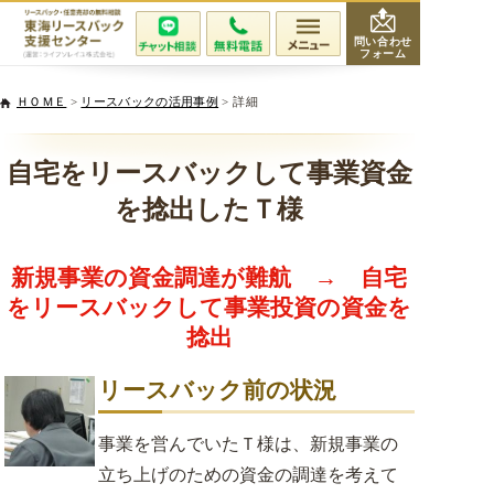
問い合わせ
フォーム
会社紹介
ＨＯＭＥ
>
リースバックの活用事例
> 詳細
当社が選ばれる理由
自宅をリースバックして事業資金
を捻出したＴ様
サービスと費用
新規事業の資金調達が難航 → 自宅
無料相談・査定
をリースバックして事業投資の資金を
捻出
専門家紹介
リースバック前の状況
活用事例
事業を営んでいたＴ様は、新規事業の
リースバックQ&A
立ち上げのための資金の調達を考えて