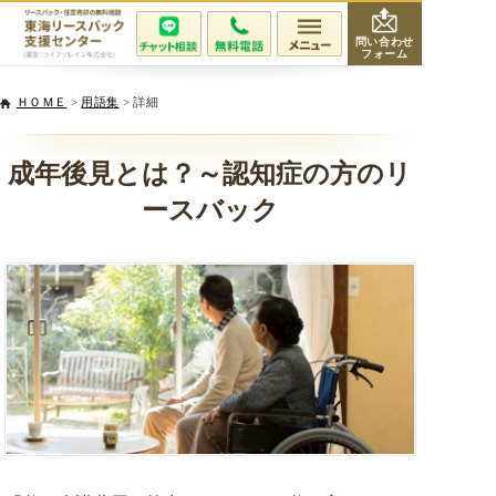
問い合わせ
フォーム
会社紹介
ＨＯＭＥ
>
用語集
> 詳細
当社が選ばれる理由
成年後見とは？～認知症の方のリ
ースバック
サービスと費用
無料相談・査定
専門家紹介
活用事例
リースバックQ&A